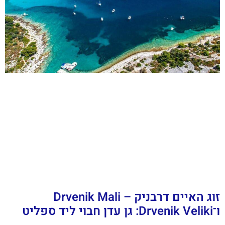
זוג האיים דרבניק – Drvenik Mali
ו־Drvenik Veliki: גן עדן חבוי ליד ספליט