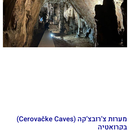
מערות צ’רובצ’קה (Cerovačke Caves)
בקרואטיה