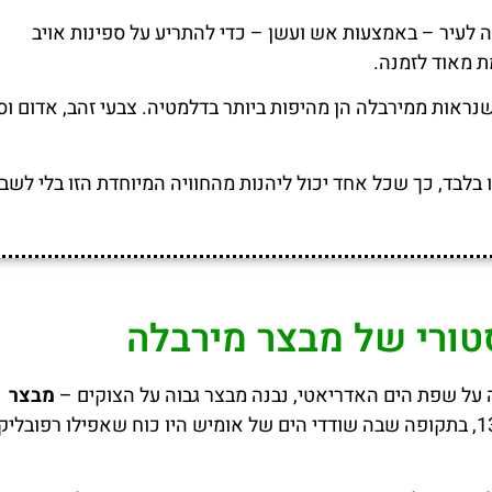
לעיר – באמצעות אש ועשן – כדי להתריע על ספינות אויב
 מאוד לזמנה.
אות ממירבלה הן מהיפות ביותר בדלמטיה. צבעי זהב, אדום וסג
 למבצר עולה 3 אירו בלבד, כך שכל אחד יכול ליהנות מהחוויה המיוחדת הזו בלי לש
טורי של מבצר מירבלה
 על שפת הים האדריאטי, נבנה מבצר גבוה על הצוקים –
מבצר
. אומרים שהאבנים הראשונות הונחו במאה ה־13, בתקופה שבה שודדי הים של אומיש היו כוח שאפילו רפובלי