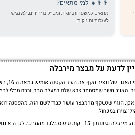
👨‍👩‍👧 למי מתאים?
מתאים למשפחות, זוגות ומטיילים יחידים. לא נגיש
לעגלות ותינוקות.
ין לדעת על מבצר מירבלה
לפי סיפור מקומי, כאשר הצי האגדי 
צר. האויב חשב שמסתתר צבא שלם במעלה ההר, וברח מבלי להיל
ואכן, הנוף שנשקף מהמבצר עושה כבוד לשם הזה. מהפסגה רוא
ו צוירו במכחול.
בניגוד למבצר פורטיצה השכן הגבוה, מירבלה נגיש תוך 15 דקות טיפוס בלבד מהמרכז. לכן