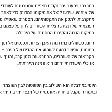
המבצר שימש בעבר נקודת תצפית אסטרטגית לשודדי 
של אומיש, שידעו לנצל את מיקומו המדויק כדי לאתר א
מתקרבות ולתכנן את התקפותיהם. מספרים שאפילו מו
העוצמתי של ונציה, הצליחו השודדים להגן על עצמם בז
המיקום הגבוה והקירות החסונים של מירבלה.
היום, כשעולים במדרגות האבן הצרות ונכנסים אל תוך
החומות, אפשר כמעט לשמוע את ההדים של העבר –
הקריאות של השומרים, ההתרגשות בזמן קרב, והנוף ש
אז כלי הישרדותי והיום הוא פנינה תיירותית.
היופי במירבלה הוא השילוב בין הפשטות לבין העוצמה: 
ובתמורה מקבלים חוויה אותנטית של מבצר ימי־ביניימי אמ