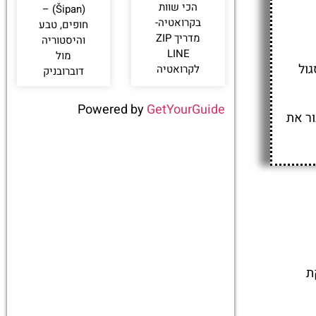
הכי שוות
(Šipan) –
בקרואטיה-
חופים, טבע
מדריך ZIP
והיסטוריה
LINE
מול
ול
לקרואטיה
דוברובניק
Powered by
GetYourGuide
בור את
קת