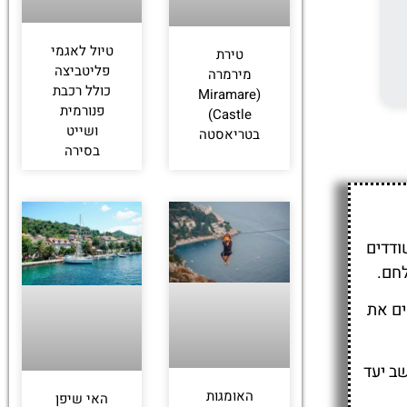
טיול לאגמי
טירת
פליטביצה
מירמרה
כולל רכבת
(Miramare
פנורמית
Castle)
ושייט
בטריאסטה
בסירה
של ונציה תקף את העיר הקטנה אומיש במאה ה־16, השודדים
חם.
ים את
 הוא נחשב יעד
האומגות
האי שיפן