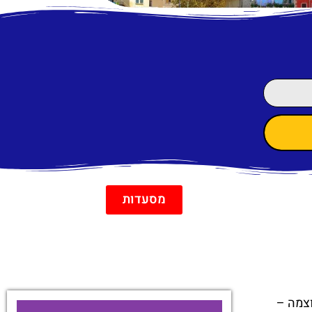
מסעדות
וצמה –