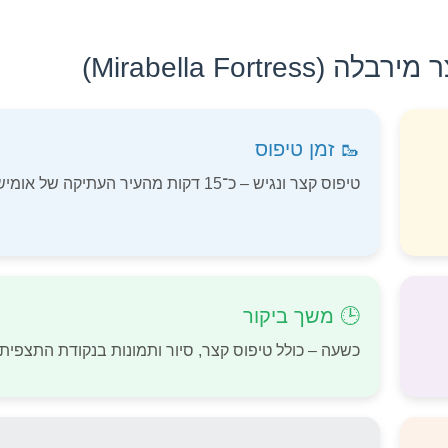
🥾 זמן טיפוס
טיפוס קצר ונגיש – כ־15 דקות מהעיר העתיקה של אומיש.
🕒 משך ביקור
כשעה – כולל טיפוס קצר, סיור ותמונות בנקודת התצפית.