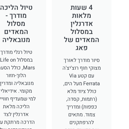
4 שעות
טיול הליכה
מלאות
מודרך -
אדרנלין
מסלול
במסלול
המאדים
המאדים של
מנובאליה
פאג
טיול רגלי מודרך
במסלול Life on
סיור מודרך לאורך
Mars, כולל הסע
מצוקי חוף רוצ'יצ'ה
הלוך-חזור
עם קטע Via
מנובאליה ומדריך
Ferrata מעל הים,
מקומי. אידיאלי
כולל ציוד מלא
למי שמעדיף חוויי
(רתמות, קסדה,
הליכה מלאת
כפפות) ומדריך
אדרנלין לצד
צמוד. מתאים
הדרכה מרתקת על
להרפתקנים