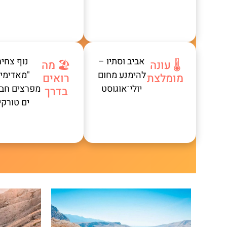
אביב וסתיו –
נוף צחיח
🌡️ עונה
🏖️ מה
להימנע מחום
"מאדימי"
מומלצת
רואים
יולי־אוגוסט
מפרצים חבוי
בדרך
ים טורקי