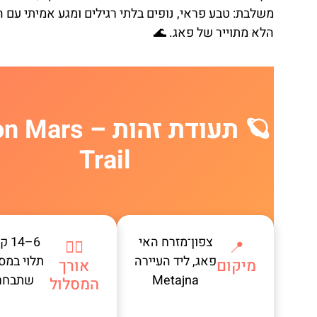
משלבת: טבע פראי, נופים בלתי רגילים ומגע אמיתי עם 
הלא מתוייר של פאג. 🌊
🪐 תעודת זהות – s
Trail
צפון־מזרח האי
6–14
🚶‍♂️
📍
פאג, ליד העיירה
תלוי במס
מיקום
אורך
Metajna
שתבחר
המסלול