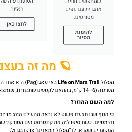
הטופוגרפיה של
שמחפשים חוויה
האזור.
אתגרית עם נופים
מטורפים.
לחצו כאן
להזמנת
הסיור
🪐 מה זה בעצם ife on Mars Trail
מסלול
Life on Mars Trail
באי פאג (Pag) 
משתנה (6–14 ק"מ, בהתאם לקטעים שתבחרו), שנמצא בחלקו הצפון־מזרחי של האי, סמוך לעיירה
למה השם המוזר?
כי הנוף שבו תצעדו פשוט לא נראה מהעולם הזה: מרחבים
ודרמטיים. כשתוסיפו לזה את קונטרסט הים הטורקיז שמ
המקומיים שקראו לו “מסלול המאדים” צדקו בגדול.