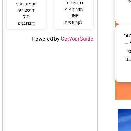
ש
בקרואטיה-
חופים, טבע
מדריך ZIP
והיסטוריה
LINE
מול
לקרואטיה
דוברובניק
עי
Powered by
GetYourGuide
Via Ferrata –
ס
בי