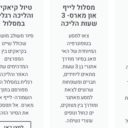
מסלול לייף
טיול קיאקי
און מארס- 3
והליכה רגלי
שעות הליכה
במסלול
צאו למסע
סיור משולב מוש
בטופוגרפיה
שכולל שייט
המיוחדת של האי
בקיאקים בין
פאג בסיור מודרך
המפרצים
אתגרי בן 3 שעות.
המדהימים של
ה
מתאים ליחידים,
האזור והליכה
חברים ומשפחות
רגלית במסלול הכ
שרוצים לצאת
מפורסם בתוך
למסע מאתגר
השמורה- לייף או
ת
ומודרך בין מצוקים,
מארס. אל תפספ
ים כחול ונופים
את הסיור הזה!
עוצרי נשימה.
לחצו כאן