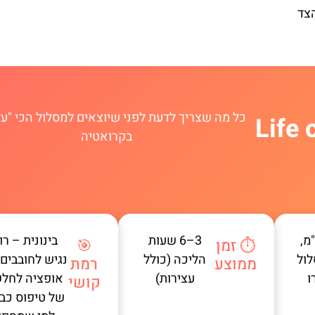
הצד
כל מה שצריך לדעת לפני שיוצאים למסלול הכי "על
Life on Mar
בקרואטיה
 ק"מ,
3–6 שעות
בינונית – רו
⏱️ זמן
🎯
לול
הליכה (כולל
נגיש לחובבים,
ממוצע
רמת
ו
עצירות)
אופציה לחלק
קושי
של טיפוס כב