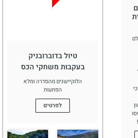
ם
לחצו פה!
ת
לם
טיול בדוברובניק
בעקבות משחקי הכס
הלוקיישנים מהסדרה ומלא
י
הפתעות
ן
לפרטים
סו