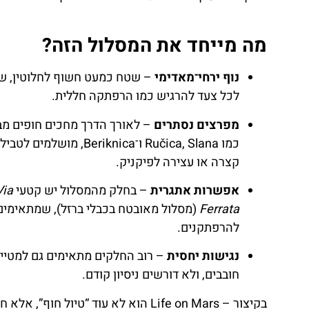
מה מייחד את המסלול הזה?
נוף ירחי־מאדימי
– שטח כמעט חשוף לחלוטין, ש
לכל צעד להרגיש כמו הרפתקה חללית.
מפרצים נסתרים
– לאורך הדרך מחכים חופים מב
כמו Ručica, Slana ו־Beriknica, מושלמים לטב
קצרה או עצירה לפיקניק.
אפשרות אתגרית
– בחלק מהמסלול יש קטעי
Via
Ferrata
(מסלול מאובטח בכבלי ברזל), שמתאימים
להרפתקנים.
נגישות יחסית
– רוב החלקים מתאימים גם למטייל
חובבים, ולא דורשים ניסיון קודם.
בקיצור – Life on Mars הוא לא עוד “טיול חוף”, אלא 