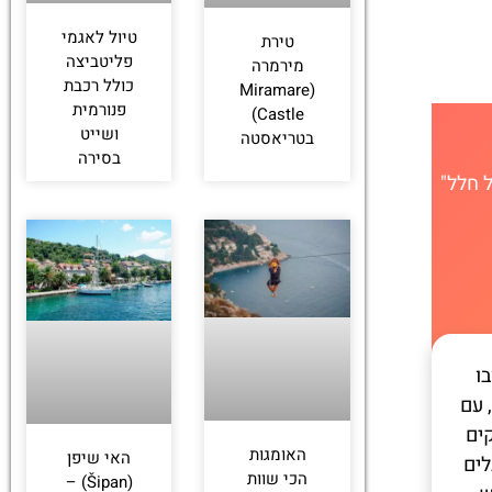
טיול לאגמי
טירת
פליטביצה
מירמרה
כולל רכבת
(Miramare
פנורמית
Castle)
ושייט
בטריאסטה
בסירה
 חלל"
בו
 עם
ים
האומגות
האי שיפן
לים
הכי שוות
(Šipan) –