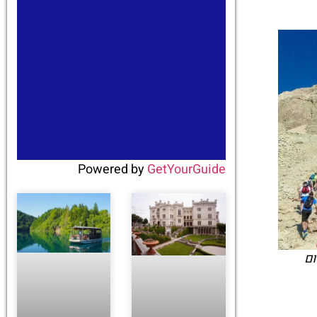
Powered by
GetYourGuide
ום