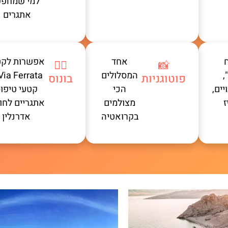
למי שמחפ
אתגרים
אחד
אפשרות לקט
🧗‍♂️
📸
,
המסלולים
פוטוגניות
בונוס
ים,
הכי
קטעי טיפו
ז
מצולמים
אתגריים לחוב
בקרואטיה
אדרנלין