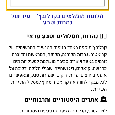
a
Vila Regina
Rooms
מלונות מומלצים בקרלובץ' – עיר של
נהרות וטבע
🚣‍♂️ נהרות, מסלולים וטבע פראי
קרלובץ' מוקפת באחד הנופים הטבעיים המרשימים של
קרואטיה. נהרות הקורנה, הקופה, המראשה והדוברה
זורמים באזור ויוצרים סביבה מושלמת לפעילויות מים
כמו שיט קיאקים, דיג ושחייה. שבילי הליכה ורכיבה על
אופניים חוצים יערות ירוקים ושמורות טבע, ומאפשרים
לכל מבקר לחוות את קרואטיה מחוץ למסלול התיירותי
השגרתי.
🏛️ אתרים היסטוריים ותרבותיים
לצד הטבע, קרלובץ' מציעה גם פנינים היסטוריות.