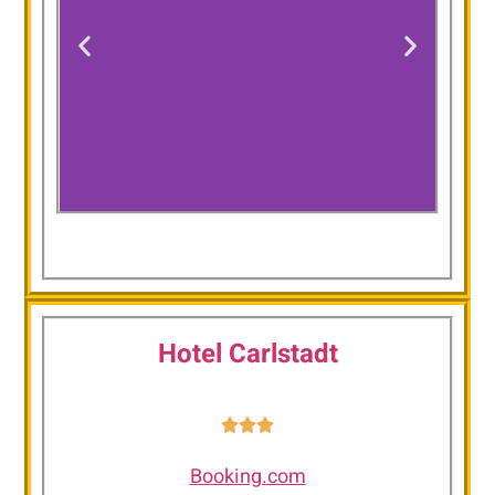
Boutique Hotel
Korana Srakovcic
Hotel Carlstadt
Booking.com