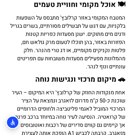
🍽️ אוכל מקומי וחוויית טעמים
המטבח המקומי באזור קרלובץ' מתבסס על השפעות
בלקניות, עם דגש על תבשילים מסורתיים, בשרים בגריל
ודגים מים מתוקים. ישנן מסעדות כפריות קטנות
הפזורות באזור, בהן תוכלו לטעום מרק גולאש חם,
פלטות נקניקים מקומיים, או דג טרי מהנהר. חלק
מהמלונות מפעילים מסעדות משובחות עם תפריטים
עונתיים ונוף לנהר.
🚗 מיקום מרכזי ונגישות נוחה
אחת מנקודות החוזק של קרלובץ' היא המיקום – העיר
שוכנת כ-50 ק"מ מדרום לזאגרב ונמצאת על הציר
המרכזי המוביל לאגמי פליטביצה ולחופים הדרומיים
של קרואטיה. הנסיעה לעיר נוחה במיוחד ברכב פרטי,
אך קיימים גם קווים סדירים של רכבות ואוטובוסים
מזאגרב. קרבתה לכביש A1 הופכת אותה לעצירת