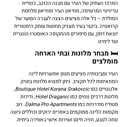
המרכז העתיק של העיר עם מבנה הכוכב, כנסיית
טריניטי המרשימה, מוזיאון העיר ומוזיאון מלחמת
המולדת – כל אלה מציעים הצצה לעברה הסוער של
קרואטיה. ביקור בעיר מעניק תחושת עומק היסטורית
יוצאת דופן, עם סיפורים מהתקופה האוסטרו-הונגרית
ועד לימינו.
🛏️ מבחר מלונות ובתי הארחה
מומלצים
העיר וסביבותיה מציעים מגוון אפשרויות לינה
המתאימות לכל תקציב. ניתן למצוא מלונות בוטיק
אלגנטיים כמו
Boutique Hotel Korana Srakovcic
,
מלונות דרכים נוחים כמו
Hotel Draganic
, ודירות
סטודיו מודרניות כמו
Dalma Pro Apartments
. רוב
מקומות הלינה ממוקמים באזורים ירוקים וכוללים גישה
נוחה לטבע, חניה חינם ושירות אישי באווירה ביתית.