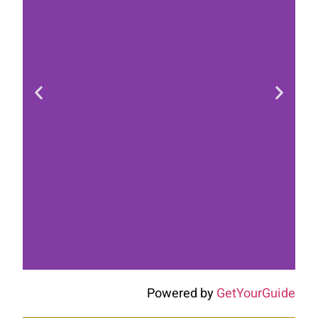
Powered by
GetYourGuide
Hotel Kadoor