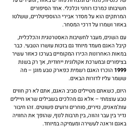
של כנסיות, מנזרים ומצודות פזורים באזור, ומעידים על
חשיבותו כמרכז רוחני וכלכלי. אחד הסיפורים
המרתקים הוא על מסדר אבירי ההוספיטלרים, ששלטו
באזור ושמרו על דרכי המסחר.
עם השנים, מעבר לחשיבות האסטרטגית והכלכלית,
קיבל האגם מעמד מיוחד גם בזכות עושרו הטבעי. כבר
במאות האחרונות הכירו המקומיים בערכו כאזור עשיר
בציפורים ובמערכת אקולוגית ייחודית, אך רק בשנת
1999
הוכרז האגם רשמית כפארק טבע מוגן – מה
ששמר עליו לדורות הבאים.
היום, כשאתם מטיילים סביב האגם, אתם לא רק חווים
טבע עוצמתי – אלא גם מהלכים בשבילים שראו חיילים
עות’מאנים, נזירים, סוחרים ורועים פשוטים. זהו חיבור
נדיר בין עבר והווה, בין תרבות לנוף, שהופך את החוויה
באגם וראנה לעשירה ומעמיקה במיוחד.