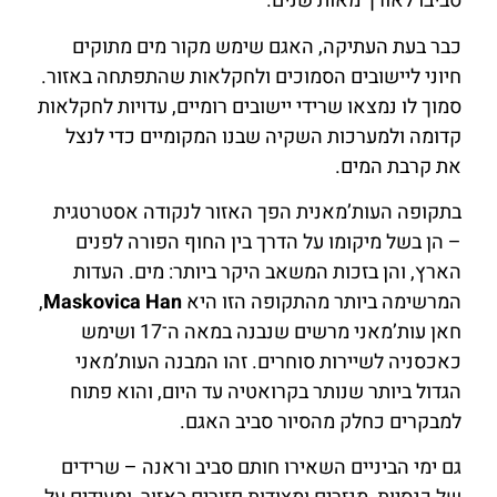
סביבו לאורך מאות שנים.
כבר בעת העתיקה, האגם שימש מקור מים מתוקים
חיוני ליישובים הסמוכים ולחקלאות שהתפתחה באזור.
סמוך לו נמצאו שרידי יישובים רומיים, עדויות לחקלאות
קדומה ולמערכות השקיה שבנו המקומיים כדי לנצל
את קרבת המים.
בתקופה העות’מאנית הפך האזור לנקודה אסטרטגית
– הן בשל מיקומו על הדרך בין החוף הפורה לפנים
הארץ, והן בזכות המשאב היקר ביותר: מים. העדות
המרשימה ביותר מהתקופה הזו היא
Maskovica Han
,
חאן עות’מאני מרשים שנבנה במאה ה־17 ושימש
כאכסניה לשיירות סוחרים. זהו המבנה העות’מאני
הגדול ביותר שנותר בקרואטיה עד היום, והוא פתוח
למבקרים כחלק מהסיור סביב האגם.
גם ימי הביניים השאירו חותם סביב וראנה – שרידים