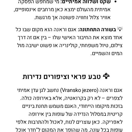
שקט ושלווה אמיתיים:
מי שמחפש הפסקה
אמיתית מהעולם ימצא כאן מרחבים אינסופיים,
אוויר צלול וחוויה פשוטה אך מרגשת.
💡
בשורה התחתונה:
אגם וראנה הוא מקום שבו כל
אחד מוצא את החיבור האישי שלו – בין אם זה דרך
צילום, טיול משפחתי, קולינריה או פשוט ישיבה מול
המים והשמיים.
🦅 טבע פראי וציפורים נדירות
אגם וראנה (Vransko jezero) נחשב לגן עדן אמיתי
לצפרים – לא רק בקרואטיה, אלא באירופה כולה.
בזכות מיקומו הייחודי, האגם משמש תחנת ביניים
קריטית במסלול הנדידה של עופות בין אירופה
לאפריקה. כאן עוצרים לנוח, לאכול ולהתרבות אלפי
עופות בכל עונה, מה שהופך את המקום ל"חדר אוכל