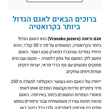
ברוכים הבאים לאגם הגדול
ביותר בקרואטיה
אגם וראנה (Vransko jezero)
הוא האגם הגדול
ביותר בקרואטיה, המשתרע על פני כ־30 קמ"ר, והוא
היחיד במדינה שהוכרז כפארק טבע רשמי. האגם
נחשב ללב הפועם של צפון דלמטיה – מקום שבו מים
מתוקים נפגשים עם נוף הררי פראי, יערות ירוקים
ושדות זיתים עתיקים.
ייחודו של האגם הוא בעושר האקולוגי: למעלה מ־250
מיני ציפורים נודדות וקבועות הופכים אותו לאחד
מאתרי הצפרות החשובים ביותר באירופה. האגם
מהווה תחנת עצירה משמעותית עבור ציפורים במסע
שלהן בין אירופה לאפריקה, ולכן בכל ביקור כאן