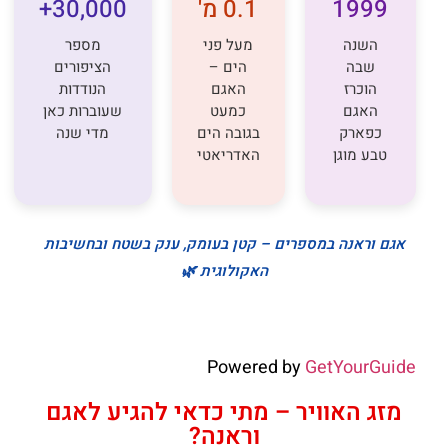
1999
0.1 מ'
30,000+
השנה
מעל פני
מספר
שבה
הים –
הציפורים
הוכרז
האגם
הנודדות
האגם
כמעט
שעוברות כאן
כפארק
בגובה הים
מדי שנה
טבע מוגן
האדריאטי
אגם וראנה במספרים – קטן בעומק, ענק בשטח ובחשיבות
האקולוגית 🌿
Powered by
GetYourGuide
מזג האוויר – מתי כדאי להגיע לאגם
וראנה?