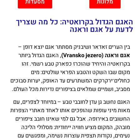
מלונות
מסעדות
האגם הגדול בקרואטיה: כל מה שצריך
לדעת על אגם וראנה
בין הערים זאדאר ושיבניק מסתתר אגם יוצא דופן –
אגם וראנה (Vransko jezero)
, האגם הגדול ביותר
בקרואטיה והיחיד שהוכרז כפארק טבע רשמי. זהו
מקום שבו השקט והטבע הפראי שולטים: מים
כחולים־ירקרקים המשתרעים עד האופק, יערות סבוכים
מסביב, ושמיים שמלאים בציפורים נדירות מכל העולם.
האגם נחשב גן עדן לחובבי טבע – במיוחד לצפרים, עם
מאות מיני עופות שהופכים אותו לאחד מאתרי הצפרות
החשובים באירופה. אבל גם למי שאינו חובב ציפורים
מובהק, המקום מציע חוויה ייחודית: מסלולי הליכה
נעימים, נקודות תצפית עוצרות נשימה, ומפגשים עם