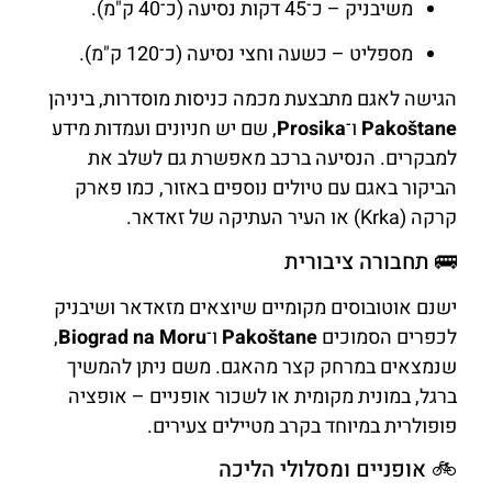
משיבניק – כ־45 דקות נסיעה (כ־40 ק"מ).
מספליט – כשעה וחצי נסיעה (כ־120 ק"מ).
הגישה לאגם מתבצעת מכמה כניסות מוסדרות, ביניהן
Pakoštane
ו־
Prosika
, שם יש חניונים ועמדות מידע
למבקרים. הנסיעה ברכב מאפשרת גם לשלב את
הביקור באגם עם טיולים נוספים באזור, כמו פארק
קרקה (Krka) או העיר העתיקה של זאדאר.
🚌 תחבורה ציבורית
ישנם אוטובוסים מקומיים שיוצאים מזאדאר ושיבניק
לכפרים הסמוכים
Pakoštane
ו־
Biograd na Moru
,
שנמצאים במרחק קצר מהאגם. משם ניתן להמשיך
ברגל, במונית מקומית או לשכור אופניים – אופציה
פופולרית במיוחד בקרב מטיילים צעירים.
🚲 אופניים ומסלולי הליכה