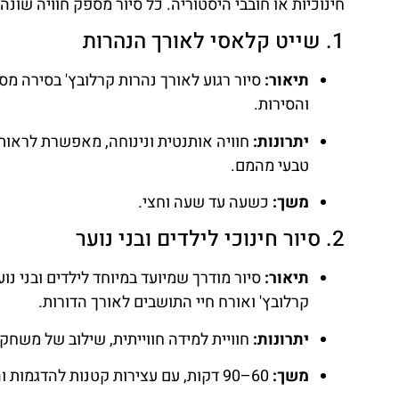
חינוכיות או חובבי היסטוריה. כל סיור מספק חוויה שונ
1. שייט קלאסי לאורך הנהרות
תיאור:
סיור רגוע לאורך נהרות קרלובץ' בסירה מס
והסירות.
יתרונות:
חוויה אותנטית ונינוחה, מאפשרת לראות א
טבעי מהמם.
משך:
כשעה עד שעה וחצי.
2. סיור חינוכי לילדים ובני נוער
תיאור:
סיור מודרך שמיועד במיוחד לילדים ובני נו
קרלובץ' ואורח חיי התושבים לאורך הדורות.
יתרונות:
חוויית למידה חווייתית, שילוב של משחקי
משך:
60–90 דקות, עם עצירות קטנות להדגמות והסברים.