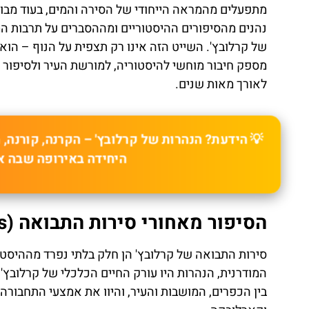
מתפעלים מהמראה הייחודי של הסירה והמים, בעוד מבוג
נהנים מהסיפורים ההיסטוריים ומההסברים על תרבות ה
של קרלובץ'. השייט הזה אינו רק תצפית על הנוף – הוא
מספק חיבור מוחשי להיסטוריה, למורשת העיר ולסיפור ח
לאורך מאות שנים.
💡 הידעת? הנהרות של קרלובץ' – הקרנה, קורנה, 
היחידה באירופה שבה א
הסיפור מאחורי סירות התבואה (Historical Grain Boats) העתיקות
סירות התבואה של קרלובץ' הן חלק בלתי נפרד מההיסטו
המודרנית, הנהרות היו עורק החיים הכלכלי של קרלובץ'.
בין הכפרים, המושבות והעיר, והיוו את אמצעי התחבורה