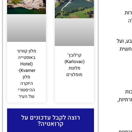
רות
ה
ע, ועל
חשית
מלון קוורנר
קרלובץ'
באופטייה
(Karlovac)
(Hotel
מלונות
Kvarner)-
מומלצים
מלון
היוקרה
ההיסטורי
ות
של העיר
רתיות,
רוצה לקבל עדכונים על
קרואטיה?