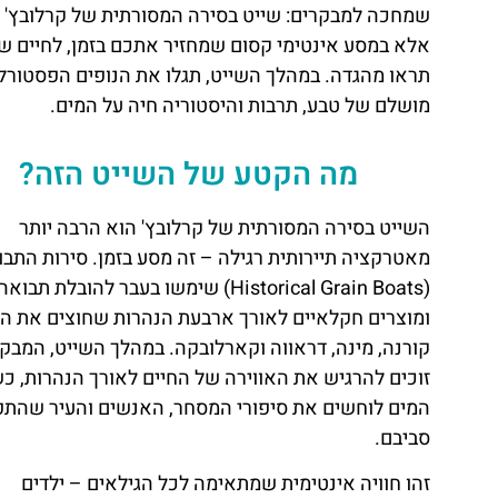
שמחכה למבקרים: שייט בסירה המסורתית של קרלובץ' –
אלא במסע אינטימי קסום שמחזיר אתכם בזמן, לחיים של
תראו מהגדה. במהלך השייט, תגלו את הנופים הפסטורלי
מושלם של טבע, תרבות והיסטוריה חיה על המים.
מה הקטע של השייט הזה?
השייט בסירה המסורתית של קרלובץ' הוא הרבה יותר
מאטרקציה תיירותית רגילה – זה מסע בזמן. סירות התב
(Historical Grain Boats) שימשו בעבר להובלת תבואה
ומוצרים חקלאיים לאורך ארבעת הנהרות שחוצים את הע
קורנה, מינה, דראווה וקארלובקה. במהלך השייט, המבק
זוכים להרגיש את האווירה של החיים לאורך הנהרות, כש
המים לוחשים את סיפורי המסחר, האנשים והעיר שהת
סביבם.
זהו חוויה אינטימית שמתאימה לכל הגילאים – ילדים