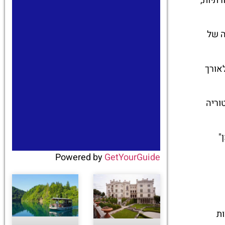
רתיות,
ה של
לאורך
וריה
"
Powered by
GetYourGuide
ות