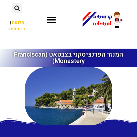
מלונות
|
כרטיסים
השכרת רכב
חשוב לדעת
לא רק קרואטיה
המנזר הפרנציסקני בצבטאט (Franciscan
Monastery)