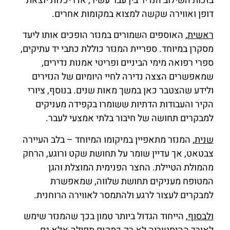
בזכות השילוב הנדיר בין עבר עשיר, אדריכלות יוצאת
דופן ואווירה שקשה למצוא במקומות אחרים.
ראשית
, האוספים השמורים במנזר הופכים אותו ליעד
מסקרן במיוחד. ספריית המנזר כוללת כתבי יד עתיקים,
ספרי רפואה מימי הביניים ופריטי אמנות נדירים,
שמאפשרים הצצה נדירה לחיי היומיום של הנזירים
ולידע שהצטבר כאן במשך מאות שנים. בנוסף, ציורי
הקיר והעבודות הדתיות ששומרו בקפידה מעניקים
למבקרים תחושה של חיבור בלתי אמצעי לעבר.
שנית
, המנזר מתאפיין במיקומו המיוחד – בלב העיירה
צבטאט, אך עדיין שומר על תחושת שקט ורוגע, הרחק
מהמולת הטיילת. החצר הפנימית המוצלת והגן
המטופח מעניקים תחושת שלווה, שמאפשרת
למבקרים לעצור לרגע ולהתמסר לאווירה הרוחנית.
ולבסוף
, הייחוד הגדול ביותר טמון בכך שהמנזר שימש