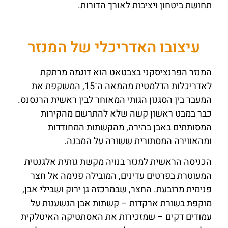
תחושת ביטחון ויציבות לאורך הדורות.
עיצובו האדריכלי של המנזר
המנזר הפרנציסקני בצבטאט הוא דוגמה מרתקת
לאדריכלות הדלמטית מהמאה ה־15, המשקפת את
המעבר בין הסגנון הגותי המאוחר לבין ראשית הרנסנס.
כבר במבט ראשון קשה שלא להתרשם מהקירות
המסותתים באבן בהירה, מהקשתות המחודדות
ומהאווירה המסתורית ששורה על המבנה.
הכניסה הראשית למנזר בנויה מקשת גותית אלגנטית
המעוטרת בפרטים עדינים, המובילה פנימה אל חצר
פנימית מרובעת. החצר, שבמרכזה גן ירוק ושבילי אבן,
מוקפת בשורת ארקדות – קשתות אבן הנשענות על
עמודים דקים – שמזכירות את האסתטיקה האיטלקית