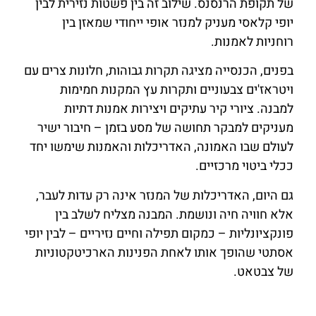
של תקופת הרנסנס. שילוב זה בין פשטות נזירית לבין
יופי קלאסי מעניק למנזר אופי ייחודי שמאזן בין
רוחניות לאמנות.
בפנים, הכנסייה מציגה תקרות גבוהות, חלונות צרים עם
ויטראז'ים צבעוניים ותקרות עץ המקנות חמימות
למבנה. ציורי קיר עתיקים ויצירות אמנות דתיות
מעניקים למבקר תחושה של מסע בזמן – חיבור ישיר
לעולם שבו האמונה, האדריכלות והאמנות שימשו יחד
ככלי ביטוי מרכזיים.
גם היום, האדריכלות של המנזר אינה רק עדות לעבר,
אלא חוויה חיה ונושמת. המבנה מצליח לשלב בין
פונקציונליות – כמקום תפילה וחיים נזיריים – לבין יופי
אסתטי שהופך אותו לאחת הפנינות הארכיטקטוניות
של צבטאט.