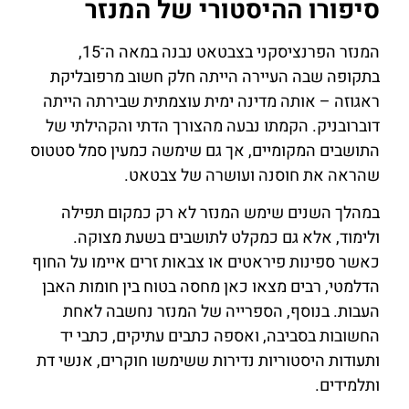
סיפורו ההיסטורי של המנזר
המנזר הפרנציסקני בצבטאט נבנה במאה ה־15,
בתקופה שבה העיירה הייתה חלק חשוב מרפובליקת
ראגוזה – אותה מדינה ימית עוצמתית שבירתה הייתה
דוברובניק. הקמתו נבעה מהצורך הדתי והקהילתי של
התושבים המקומיים, אך גם שימשה כמעין סמל סטטוס
שהראה את חוסנה ועושרה של צבטאט.
במהלך השנים שימש המנזר לא רק כמקום תפילה
ולימוד, אלא גם כמקלט לתושבים בשעת מצוקה.
כאשר ספינות פיראטים או צבאות זרים איימו על החוף
הדלמטי, רבים מצאו כאן מחסה בטוח בין חומות האבן
העבות. בנוסף, הספרייה של המנזר נחשבה לאחת
החשובות בסביבה, ואספה כתבים עתיקים, כתבי יד
ותעודות היסטוריות נדירות ששימשו חוקרים, אנשי דת
ותלמידים.