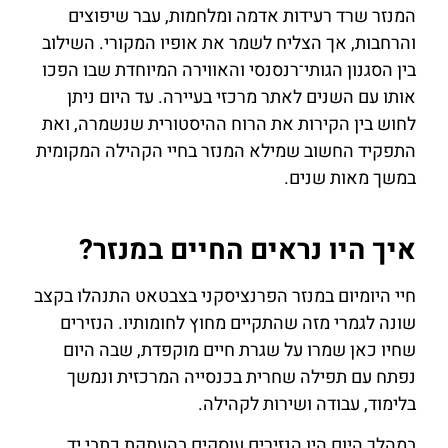
המנזר שרד רעידות אדמה ומלחמות, עבר שיפוצים
והרחבות, אך הצליח לשמר את אופיו המקורי. השילוב
בין הסגנון הגותי־רנסנסי והאווירה המיוחדת שבו הפכו
אותו עם השנים לאתר מרכזי בעיירה. עד היום ניתן
לחוש בין הקירות את הרוח ההיסטורית שנשמרה, ואת
התפקיד החשוב שמילא המנזר בחיי הקהילה המקומית
במשך מאות שנים.
איך היו נראים החיים במנזר?
חיי היומיום במנזר הפרנציסקני בצבטאט התנהלו בקצב
שונה לגמרי מזה שהתקיים מחוץ לחומותיו. הנזירים
שחיו כאן שמרו על שגרת חיים מוקפדת, שבה היום
נפתח עם תפילה שחרית בכנסייה המרכזית ונמשך
בלימוד, עבודה ושירות לקהילה.
במהלך היום היו הנזירים עוסקים בהעתקת כתבי יד