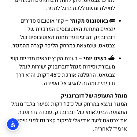
למרכז צבטאט. ניתן להחנות בחניונים הצמודים
לטיילת ומשם ללכת ברגל למנזר.
🚌
באוטובוס מקומי
– קווי אוטובוס סדירים
יוצאים מתחנת האוטובוסים המרכזית של
דוברובניק ומגיעים עד תחנת האוטובוסים של
צבטאט, שנמצאת במרחק הליכה קצרה מהמנזר.
⛴️
בשיט יומי
– בעונת הקיץ יוצאים מדי יום קווי
מעבורת וסירות מנמל דוברובניק ישירות לנמל
צבטאט. ההפלגה אורכת כ־45 דקות, והיא דרך
חווייתית ומהנה להגיע אל העיירה.
מנמל התעופה של דוברובניק
המנזר נמצא במרחק של כ־10 דקות נסיעה בלבד מנמל
התעופה הבינלאומי של דוברובניק. עובדה זו הופכת
את צבטאט ליעד אידיאלי לביקור קצר גם לפני טיסה
או מיד לאחריה.