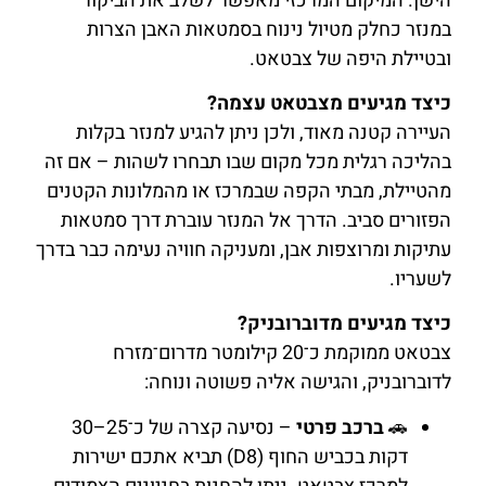
הישן. המיקום המרכזי מאפשר לשלב את הביקור
במנזר כחלק מטיול נינוח בסמטאות האבן הצרות
ובטיילת היפה של צבטאט.
כיצד מגיעים מצבטאט עצמה?
העיירה קטנה מאוד, ולכן ניתן להגיע למנזר בקלות
בהליכה רגלית מכל מקום שבו תבחרו לשהות – אם זה
מהטיילת, מבתי הקפה שבמרכז או מהמלונות הקטנים
הפזורים סביב. הדרך אל המנזר עוברת דרך סמטאות
עתיקות ומרוצפות אבן, ומעניקה חוויה נעימה כבר בדרך
לשעריו.
כיצד מגיעים מדוברובניק?
צבטאט ממוקמת כ־20 קילומטר מדרום־מזרח
לדוברובניק, והגישה אליה פשוטה ונוחה:
🚗
ברכב פרטי
– נסיעה קצרה של כ־25–30
דקות בכביש החוף (D8) תביא אתכם ישירות