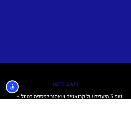
חשוב לדעת
טופ 5 היעדים של קרואטיה שאסור לפספס בטיול –
היעדים שהם מאסט
דוברובניק ביום ראשון – מה פתוח / מה סגור, לאן
ללכת, איפה לטייל, מה מיוחד