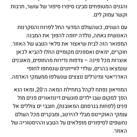
והגנים המטופחים סביבו סיפרו סיפור של עושר, תרבות
וקשר עמוק לים.
עם השנים, כשהעולם המדעי החל לפרוח והסקרנות
האנושית גאתה, נולדה יוזמה להפוך את המבנה
המפואר הזה לבית שיאצור את פלאי הטבע של האזור.
חוקרים, ימאים ואספנים מקומיים החלו להביא לכאן
אוצרות מכל פינה – צדפות נדירות מהחופים, מאובנים
שנמצאו בהרים, שלדי לווייתנים שנסחפו לחופי
האדריאטי ומינרלים נוצצים שנשלפו ממעמקי האדמה.
המוזיאון נפתח לקהל בתחילת המאה ה־20, ומאז הוא
הפך למקום שבו ילדים פוגשים דינוזאורים פנים מול
פנים (לפחות בגרסתם המאובנת), חובבי ים צוללים אל
עומקי האוקיינוס מבלי להירטב, ומבקרים מכל העולם
נחשפים לסיפורים מופלאים על הטבע וההיסטוריה של
האזור.