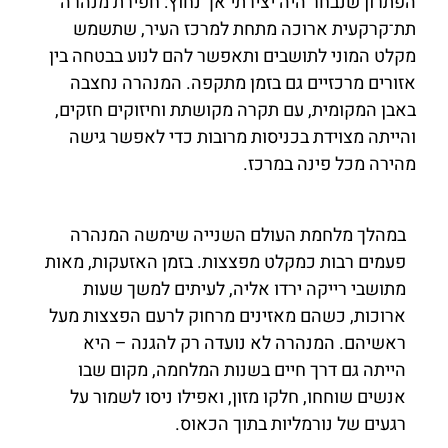
הפתרון שנבחר היה יצירתי אך נחוץ: חפירת מנהרה
תת־קרקעית ארוכה מתחת למרכז העיר, שתשמש
מקלט המוני לתושבים ותאפשר להם לנוע בבטחה בין
אזורים מרכזיים גם בזמן מתקפה. המנהרה נחצבה
באבן המקומית, עם תקרה מקושתת וחיזוקים חזקים,
והייתה מצוידת בכניסות מרובות כדי לאפשר גישה
מהירה מכל פינה במרכז.
במהלך מלחמת העולם השנייה שימשה המנהרה
פעמים רבות כמקלט מפצצות. בזמן האזעקות, מאות
מתושבי רייקה ירדו אליה, לעיתים למשך שעות
ארוכות, כשהם מאזינים מרחוק לרעם הפצצות מעל
ראשיהם. המנהרה לא נועדה רק להגנה – היא
הייתה גם דרך חיים בשנות המלחמה, מקום שבו
אנשים שוחחו, חלקו מזון, ואפילו ניסו לשמור על
רגעים של נורמליות בתוך הכאוס.