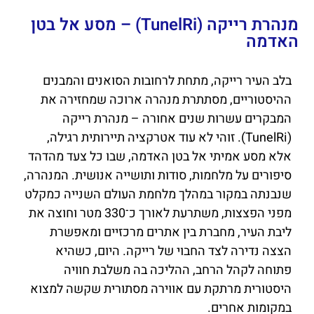
מנהרת רייקה (TunelRi) – מסע אל בטן
האדמה
ChatGPT
בלב העיר רייקה, מתחת לרחובות הסואנים והמבנים
said:
ההיסטוריים, מסתתרת מנהרה ארוכה שמחזירה את
המבקרים עשרות שנים אחורה – מנהרת רייקה
(TunelRi). זוהי לא עוד אטרקציה תיירותית רגילה,
אלא מסע אמיתי אל בטן האדמה, שבו כל צעד מהדהד
סיפורים על מלחמות, סודות ותושייה אנושית. המנהרה,
שנבנתה במקור במהלך מלחמת העולם השנייה כמקלט
מפני הפצצות, משתרעת לאורך כ־330 מטר וחוצה את
ליבת העיר, מחברת בין אתרים מרכזיים ומאפשרת
הצצה נדירה לצד החבוי של רייקה. היום, כשהיא
פתוחה לקהל הרחב, ההליכה בה משלבת חוויה
היסטורית מרתקת עם אווירה מסתורית שקשה למצוא
במקומות אחרים.