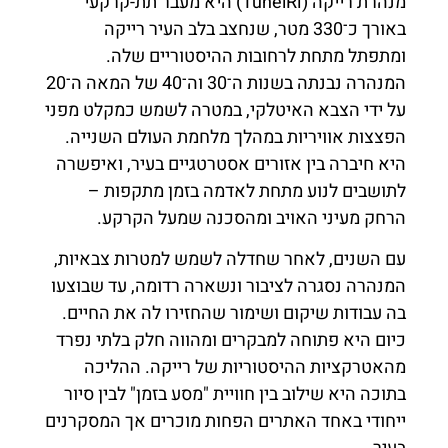
מנהרת רייקה (TunelRi) היא מעבר תת-קרקעי
באורך כ־330 מטר, שנחצב בלב העיר רייקה
ומתפתל מתחת לרחובות ההיסטוריים שלה.
המנהרה נבנתה בשנות ה־30 וה־40 של המאה ה־20
על ידי הצבא האיטלקי, במטרה לשמש כמקלט מפני
הפצצות אוויריות במהלך מלחמת העולם השנייה.
היא חיברה בין אזורים אסטרטגיים בעיר, ואיפשרה
לתושבים לנוע מתחת לאדמה בזמן מתקפות –
הרחק מעיני האויב ומהסכנה שמעל הקרקע.
עם השנים, לאחר שחדלה לשמש למטרות צבאיות,
המנהרה נסגרה לציבור ונשארה רדומה, עד שבוצעו
בה עבודות שיקום ושימור שהחזירו לה את החיים.
כיום היא פתוחה למבקרים ומהווה חלק בלתי נפרד
מהאטרקציות ההיסטוריות של רייקה. ההליכה
בתוכה היא שילוב בין חוויית "מסע בזמן" לבין סיור
ייחודי באחד האתרים הפחות מוכרים אך המסקרנים