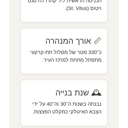
הכניסה הראשית ליד קתדרלת סנט
ויטוס (St. Vitus).
📏 אורך המנהרה
כ־330 מטר של מסלול תת-קרקעי
מתפתל מתחת למרכז העיר.
🕰️ שנת בנייה
נבנתה בשנות ה־30 וה־40 על ידי
הצבא האיטלקי כמקלט הפצצות.