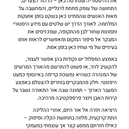
את ההיסטוריה שנחרטה כאן – הדהוד הצעדים,
התחושה של עומק מתחת לרגליים, והמחשבה על
מאות האנשים שהמתינו כאן בשקט בזמן אזעקות
המלחמה. לאורך הדרך יש שלטים עם מידע היסטורי
ותמונות שחור־לבן מהתקופה, שמכניסים את
המבקר אל סיפור המקום ומאפשרים לראות אותו
בעיניים של מי שחיו כאן בזמן אמת.
באמצע המסלול יש נקודות בהן אפשר לעצור,
להקשיב להד, או פשוט להתרשם מהאורך המרשים
של המנהרה כשהיא נמשכת קדימה באינסוף כמעט
היפנוטי. חלק מהמבקרים בוחרים להצטלם באמצע
המעבר הארוך – תמונה שבה אור התאורה נשבר על
קירות האבן ויוצר פרספקטיבה מרהיבה.
היציאה חזרה אל אור היום, אחרי ההליכה
התת־קרקעית, מלווה בתחושת הקלה וסיפוק –
כאילו חזרתם ממסע קצר אך עוצמתי במעמקי