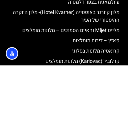
עות’מאנית בצפון דלמטיה
מלון קוורנר באופטייה (Hotel Kvarner)- מלון היוקרה
ההיסטורי של העיר
מלייט Mljet והאיים הסמוכים – מלונות מומלצים
פאזין – דירות מומלצות
קרואטיה מלונות בסלוני
קרלובץ' (Karlovac) מלונות מומלצים
כרטיסים
חופשה בצבטאט (Cavtat) – העיירה הציורית שלחופי
הים האדריאטי
טירת דובובאץ' (Stari grad Dubovac) בקרואטיה