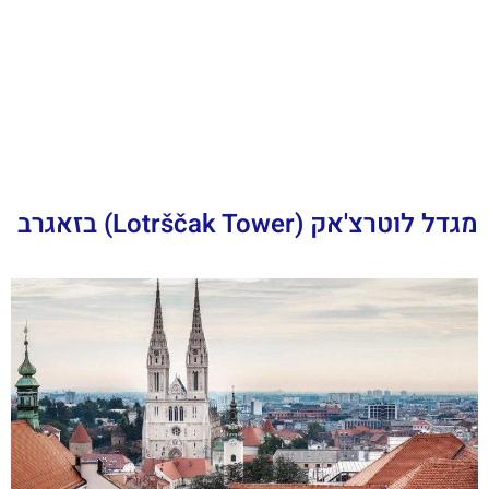
מגדל לוטרצ'אק (Lotrščak Tower) בזאגרב