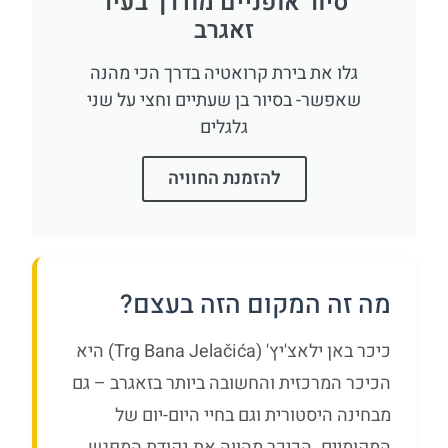
סיור אופניים מודרך בעיר
זאגרב
גלו את בירת קרואטיה בדרך הכי מהנה
שאפשר- בסיור בן שעתיים וחצי על שני
גלגלים
להזמנת החוויה
מה זה המקום הזה בעצם?
כיכר באן ילאצ'יץ' (Trg Bana Jelačića) היא
הכיכר המרכזית והחשובה ביותר בזאגרב – גם
מבחינה היסטורית וגם בחיי היום-יום של
המקומיים. הכיכר מהווה את נקודת המפגש