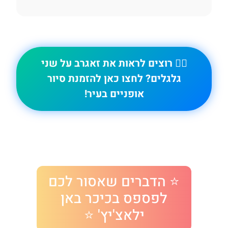
🚴‍♀️ רוצים לראות את זאגרב על שני
גלגלים? לחצו כאן להזמנת סיור
אופניים בעיר!
⭐ הדברים שאסור לכם
לפספס בכיכר באן
ילאצ'יץ' ⭐