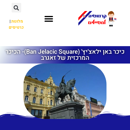
מלונות
|
כרטיסים
השכרת רכב
חשוב לדעת
לא רק קרואטיה
כיכר באן ילאצ'יץ' (Ban Jelacic Square)- הכיכר
המרכזית של זאגרב