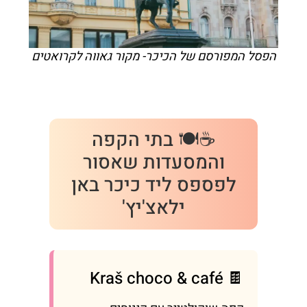
הפסל המפורסם של הכיכר- מקור גאווה לקרואטים
☕🍽️ בתי הקפה
והמסעדות שאסור
לפספס ליד כיכר באן
ילאצ'יץ'
🍫 Kraš choco & café