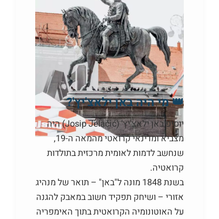
👑 מי היה באן ילאצ'יץ'?
יוסיפ באן ילאצ'יץ' (Josip Jelačić) היה
מצביא ומדינאי קרואטי מהמאה ה-19,
שנחשב לדמות לאומית מרכזית בתולדות
קרואטיה.
בשנת 1848 מונה ל"באן" – תואר של מנהיג
אזורי – ושיחק תפקיד חשוב במאבק להגנה
על האוטונומיה הקרואטית בתוך האימפריה