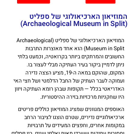
המוזיאון הארכיאולוגי של ספליט
(Archaeological Museum in Split)
המוזיאון הארכיאולוגי של ספליט (Archaeological
Museum in Split) הוא אחד מאוצרות התרבות
החשובים והמרתקים ביותר בקרואטיה, וכמעט בלתי
ניתן לדמיין ביקור בעיר העתיקה מבלי לעצור בו.
המקום, שהוקם במאה ה-19, מציע הצצה נדירה
ועמוקה לעבר העתיק של החבל הדלמטי ושל חצי האי
האדריאטי בכלל — תקופות שבהן רומא העתיקה ויוון
היו שחקניות מרכזיות בזירה ההיסטורית.
האוספים המגוונים שמציג המוזיאון כוללים פריטים
ארכיאולוגיים נדירים, שטרם הוצגו לציבור הרחב
במקומות אחרים, וחפצים המעידים על תרבויות
ומסורות עתיקות ששרדו מאות ואלפי שנים. בין פסלים