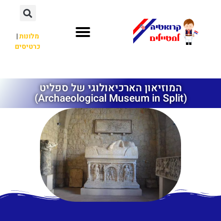
מלונות
|
כרטיסים
השכרת רכב
חשוב לדעת
לא רק קרואטיה
המוזיאון הארכיאולוגי של ספליט
(Archaeological Museum in Split)