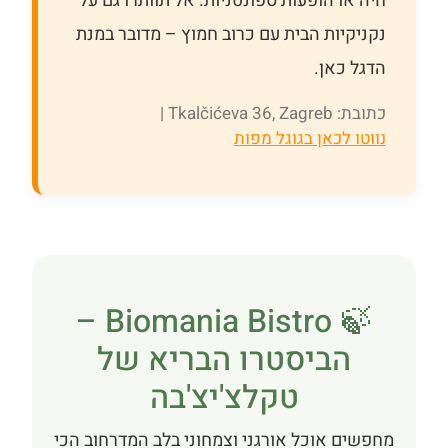
חיה או הופעות ספונטניות. אל תוותרו גם על
נקניקיות הבית עם כרוב חמוץ – מדובר במנת
הדגל כאן.
כתובת: Tkalčićeva 36, Zagreb |
נווטו לכאן בגוגל מפות
🍃 Biomania Bistro –
הביסטרו הבריא של
טקלצ'יצ'בה
מחפשים אוכל אורגני וצמחוני בלב המדרחוב הכי