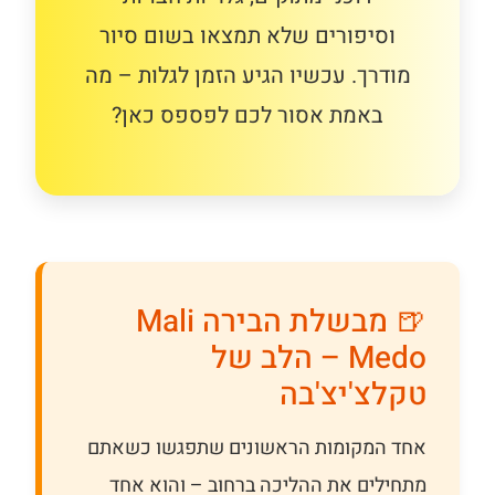
וסיפורים שלא תמצאו בשום סיור
מודרך. עכשיו הגיע הזמן לגלות – מה
באמת אסור לכם לפספס כאן?
🍺 מבשלת הבירה Mali
Medo – הלב של
טקלצ'יצ'בה
אחד המקומות הראשונים שתפגשו כשאתם
מתחילים את ההליכה ברחוב – והוא אחד