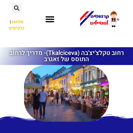
מלונות
|
כרטיסים
השכרת רכב
חשוב לדעת
לא רק קרואטיה
רחוב טקלצ'יצ'בה (Tkalciceva)- מדריך לרחוב
התוסס של זאגרב