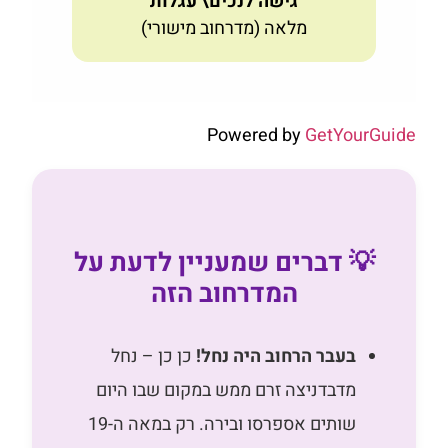
גישה לנכים\ עגלות
מלאה (מדרחוב מישורי)
Powered by
GetYourGuide
💡 דברים שמעניין לדעת על
המדרחוב הזה
בעבר הרחוב היה נחל!
כן כן – נחל
מדבדניצה זרם ממש במקום שבו היום
שותים אספרסו ובירה. רק במאה ה-19