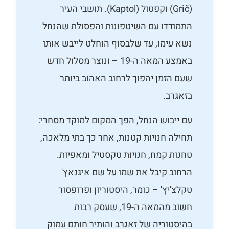
(Grič) וקפטול (Kaptol). תושבי העיר
התמודדו עם השיטפונות והפסולת שהנחל
נשא עימו, עד שלבסוף הוחלט לייבש אותו
באמצע המאה ה-19 – ונוצר מסלול חדש
שעם הזמן יהפוך לרחוב האהוב ביותר
בזאגרב.
עם ייבוש הנחל, הפך המקום למוקד מסחרי:
תחילה חנויות קטנות, אחר כך בתי מלאכה,
טחנות קמח, חנויות טקסטיל ומאפיות.
הרחוב קיבל את שמו על שם איגנאץ'
טקלצ'יץ' – כומר, היסטוריון ופרופסור
חשוב מהמאה ה-19, שעסק רבות
בהיסטוריה של זאגרב והותיר חותם עמוק