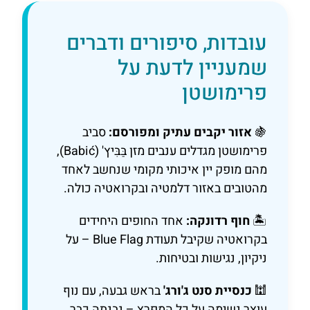
עובדות, סיפורים ודברים
שמעניין לדעת על
פרימושטן
🍇
אזור
יקבים עתיק ומפורסם:
סביב
פרימושטן מגדלים ענבים מזן בַּבִּיץ' (Babić),
מהם מופק יין איכותי מקומי שנחשב לאחד
מהטובים באזור דלמטיה ובקרואטיה כולה.
🏝️
חוף רדונקה:
אחד החופים היחידים
בקרואטיה שקיבל תעודת Blue Flag – על
ניקיון, נגישות ובטיחות.
🕍
כנסיית סנט ג'ורג'
בראש גבעה, עם נוף
עוצר נשימה על כל המפרץ – נבנתה כבר