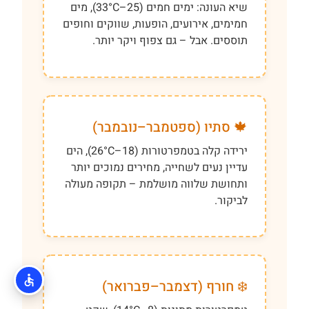
שיא העונה: ימים חמים (25–33°C), מים
חמימים, אירועים, הופעות, שווקים וחופים
תוססים. אבל – גם צפוף ויקר יותר.
🍁 סתיו (ספטמבר–נובמבר)
ירידה קלה בטמפרטורות (18–26°C), הים
עדיין נעים לשחייה, מחירים נמוכים יותר
ותחושת שלווה מושלמת – תקופה מעולה
לביקור.
❄️ חורף (דצמבר–פברואר)