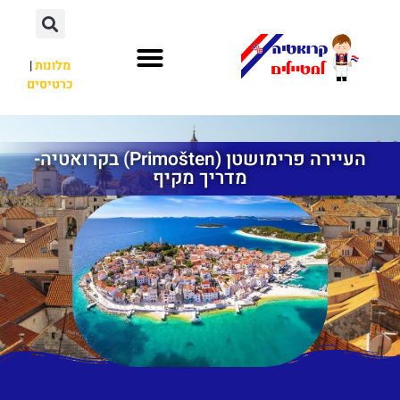
מלונות
|
כרטיסים
השכרת רכב
חשוב לדעת
לא רק קרואטיה
העיירה פרימושטן (Primošten) בקרואטיה-
מדריך מקיף