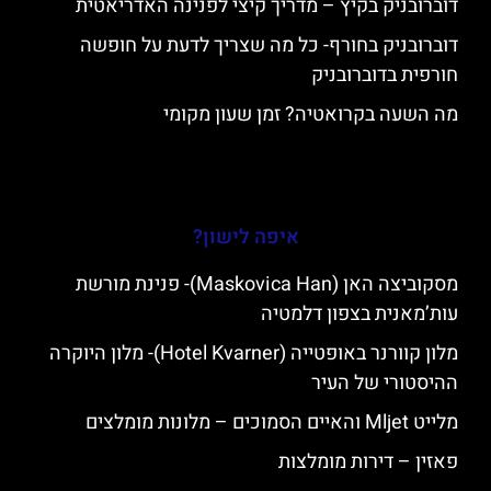
דוברובניק בקיץ – מדריך קיצי לפנינה האדריאטית
דוברובניק בחורף- כל מה שצריך לדעת על חופשה
חורפית בדוברובניק
מה השעה בקרואטיה? זמן שעון מקומי
איפה לישון?
מסקוביצה האן (Maskovica Han)- פנינת מורשת
עות’מאנית בצפון דלמטיה
מלון קוורנר באופטייה (Hotel Kvarner)- מלון היוקרה
ההיסטורי של העיר
מלייט Mljet והאיים הסמוכים – מלונות מומלצים
פאזין – דירות מומלצות