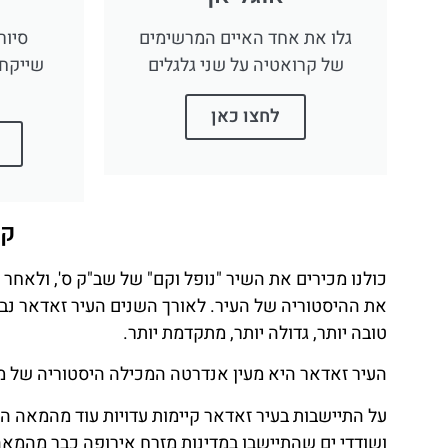
גלו את אחד האיים המרשימים
סיור
של קרואטיה על שני גלגלים
שייקח 
לחצו כאן
קצ
כולנו מכירים את השיר "נופל וקם" של שב"ק ס', ולאחר
את ההיסטוריה של העיר. לאורך השנים העיר זאדאר נבז
טובה יותר, גדולה יותר, מתקדמת יותר.
העיר זאדאר היא מעין אנדרטה המכילה היסטוריה של מעל 3,000 שנה שהשתמרה
ושודדי ים שהתיישבו במדינות מזרח אירופה כבר מהמאה ה-11 לפני הספ