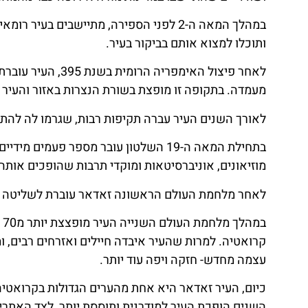
במהלך המאה ה-2 לפני הספירה, מתיישבים ב
ותוכלו למצוא אותם בביקור בעיר.
לאחר פיצול האימפ
מעמדה. בתקופה זו מופצת בשורת הנצרות באזור והעיר 
לאורך השנים העיר עברה תקיפות רבות, שגרמו לה להתחז
בתחילת המאה ה-19 השלטון עובר מספר פע
מוזיאונים, אוניברסיטאות ומוקדי תרבות שהופכים אותה 
לאחר מלחמת העולם הראשונה זאדאר עוברת לשליטה איטלקית עד לאמצע המאה 
ב
קרואטיה. למרות שהעיר איבדה חיילים ואזרחים רבים, ומ
עצמה מחדש- חזקה ויפה עוד יותר.
השנים הופכת העיר למודרנית ותוססת יותר, לצד האתר