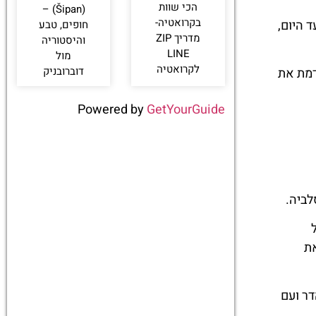
הכי שוות
(Šipan) –
בקרואטיה-
ד היום,
חופים, טבע
מדריך ZIP
והיסטוריה
LINE
מול
לקרואטיה
דוברובניק
ומקדמת את
Powered by
GetYourGuide
ל
את
 תיירותי נהדר ועם