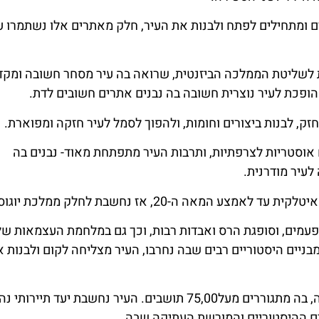
עיר רומאים ומתחילים לפתח ולבנות את העיר, חלק מאתרים אלו נשתמרו ע
ריה הרומית בשנת 395, העיר עוברת לשליטת הממלכה הביזנטית, שרואה בה עיר מסחר חשובה 
הופכת לעיר נוצרית חשובה בה נבנים אתרים חשובים לדת.
ק, לבנות ביצורים וחומות, ולהפוך לסמל לעיר חזקה ומפוארת.
מים מידיים אוסטריות לצרפתיות, ותרבות העיר מתפתחת מאוד- נבנים בה
לעיר מודרנית.
ה-20, אז נחשבת לחלק ממלכת יוגוסלביה.
מהלך מלחמת העולם השנייה העיר מופצצת יותר מ70 פעמים, וסופגת הרס ואבדות רבות, וכך גם במלחמת העצמאות ש
בניים היסטוריים רבים שבה נחרבו, העיר מצליחה לקום ולבנות 
כיום, העיר זאדאר היא אחת מהערים הגדולות בקרואטיה, בה מתגוררים מעל75,00 תושבים. העיר נחשבת יעד
ים ההיסטוריים והמורשת העתיקה שבה.