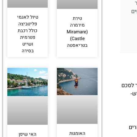
ר
ים
טיול לאגמי
טירת
פליטביצה
מירמרה
כולל רכבת
(Miramare
פנורמית
Castle)
ושייט
בטריאסטה
בסירה
ר לסכם
ש-
סוחרים
האומגות
האי שיפן