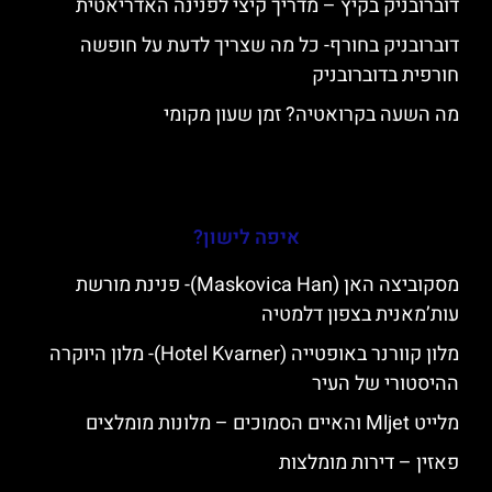
דוברובניק בקיץ – מדריך קיצי לפנינה האדריאטית
דוברובניק בחורף- כל מה שצריך לדעת על חופשה
חורפית בדוברובניק
מה השעה בקרואטיה? זמן שעון מקומי
איפה לישון?
מסקוביצה האן (Maskovica Han)- פנינת מורשת
עות’מאנית בצפון דלמטיה
מלון קוורנר באופטייה (Hotel Kvarner)- מלון היוקרה
ההיסטורי של העיר
מלייט Mljet והאיים הסמוכים – מלונות מומלצים
פאזין – דירות מומלצות