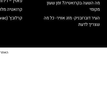
פאזין – דירו
מה השעה בקרואטיה? זמן שעון
מקומי
קרואטיה מלונ
העיר דוברובניק- מזג אוויר- כל מה
קרלובץ' (Karlovac) מלונות מומלצים
שצריך לדעת
האתר הי