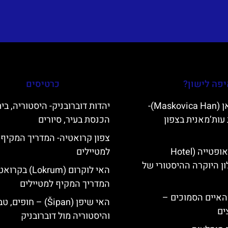
פה לישון?
כרטיסים
מסקוביצה האן (Maskovica Han)-
יהדות דוברובניק- היסטוריה, בי
עות’מאנית בצפון
הכנסת בעיר, סיורים
צפון קרואטיה- המדריך המקיף
מלון קוורנר באופטייה (Hotel
למטיילים
K)- מלון היוקרה ההיסטורי של
האי לוקרום (Lokrum) ב
המדריך המקיף למטיילים
ייט Mljet והאיים הסמוכים –
האי שיפן (Šipan) – חופים, 
ים
והיסטוריה מול דוברובניק