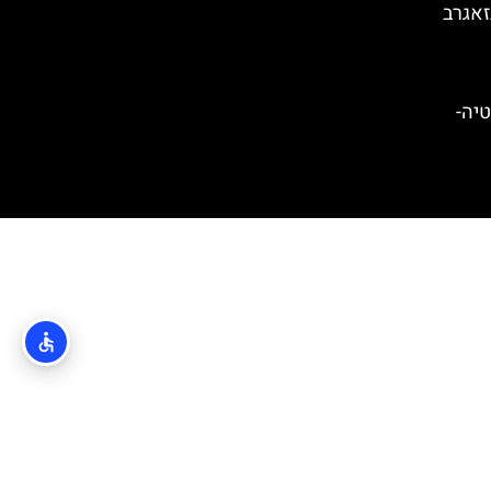
זאגרב
) בקרואטיה-