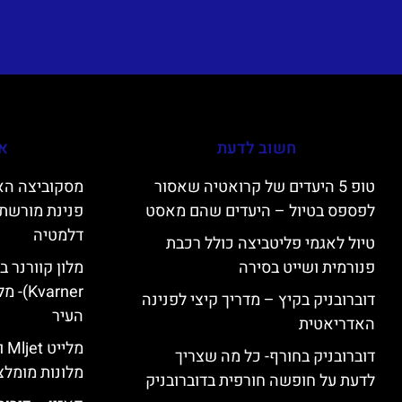
חשוב לדעת
אי
טופ 5 היעדים של קרואטיה שאסור
לפספס בטיול – היעדים שהם מאסט
פנינת מורשת 
דלמטיה
טיול לאגמי פליטביצה כולל רכבת
פנורמית ושייט בסירה
varner
דוברובניק בקיץ – מדריך קיצי לפנינה
העיר
האדריאטית
מל
דוברובניק בחורף- כל מה שצריך
מלונות מומלצ
לדעת על חופשה חורפית בדוברובניק