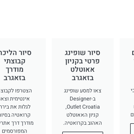
סיור שופינג
סיור הליכה
פרטי בקניון
קבוצתי
אאוטלט
מודרך
בזאגרב
בזאגרב
י
צאו למסע שופינג
הצטרפו לקבוצ
ב-Designer
אינטימית וצאו
Outlet Croatia,
לגלות את בירת
ם
קניון האאוטלט
קרואטיה בסיור
האהוב בקרואטיה.
מודרך דרך אתרי
המפורסמים