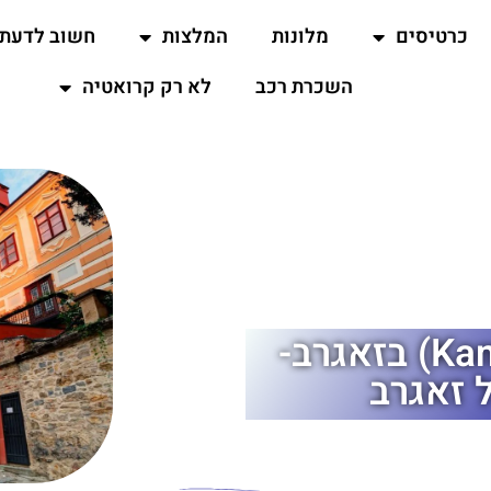
כרטיסים
מלונות
המלצות
חשוב לדעת
השכרת רכב
לא רק קרואטיה
שער קמניטה (Kamenita Vrata) בזאגרב-
 זאגרב