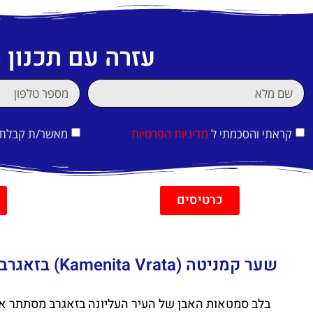
עזרה עם תכנון
קראתי והסכמתי ל
מדיניות הפרטיות
מאשר/ת קבלת די
כרטיסים
שער קמניטה (Kamenita Vrata) בזאגרב- שער העיר העתיקה של זאגרב
בלב סמטאות האבן של העיר העליונה בזאגרב מסתתר א