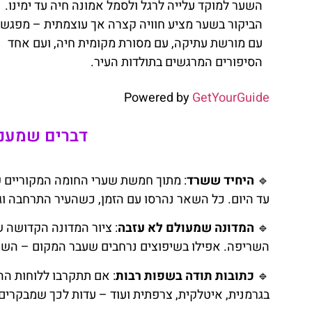
השער למוקד עלייה לרגל ולסמל אמונה חיה עד ימינו.
הביקור בשער מציע חוויה קצרה אך עוצמתית – מפגש 
עם מורשת עתיקה, עם מסורת מקומית חיה, ועם אחד
הסיפורים המרגשים בתולדות העיר.
Powered by
GetYourGuide
דברים שמעני
🔹
היחיד ששרד
: מתוך חמשת שערי החומה המקוריים ש
עד היום. כל השאר נהרסו עם הזמן, כשהעיר התרחבה וג
🔹
המדונה שמעולם לא עזבה
: ציור המדונה הקדושה 
השריפה. אפילו בשיפוצים נרחבים שעבר המקום – השאיר
🔹
כתובות תודה בשפות רבות
: אם תתקרבו ללוחות הה
בגרמנית, איטלקית, צרפתית ועוד – עדות לכך שמבקרים 