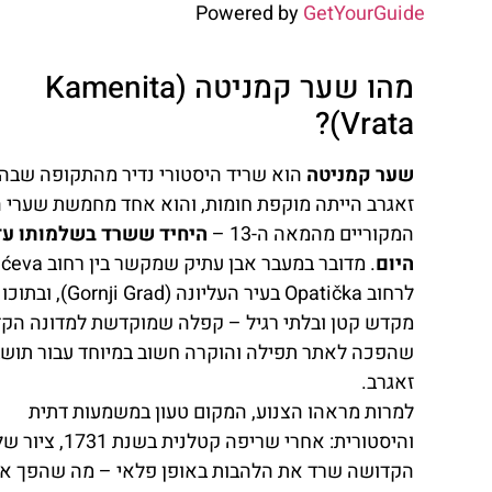
Powered by
GetYourGuide
מהו שער קמניטה (Kamenita
Vrata)?
שער קמניטה
הוא שריד היסטורי נדיר מהתקופה שבה
זאגרב הייתה מוקפת חומות, והוא אחד מחמשת שערי ה
המקוריים מהמאה ה-13 –
היחיד ששרד בשלמותו עד
היום
. מדובר במעבר אבן עתיק שמ
לרחוב Opatička בעיר העליונה (i Grad
מקדש קטן ובלתי רגיל – קפלה שמוקדשת למדונה הקד
שהפכה לאתר תפילה והוקרה חשוב במיוחד עבור תושב
זאגרב.
למרות מראהו הצנוע, המקום טעון במשמעות דתית
והיסטורית: אחרי שריפה קטלנית ב
הקדושה שרד את הלהבות באופן פלאי – מה שהפך א