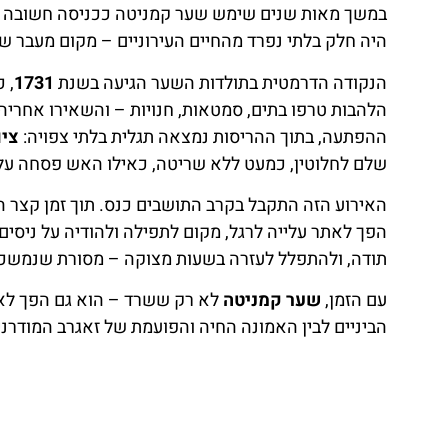
במשך מאות שנים שימש שער קמניטה ככניסה חשובה לעיר 
היה חלק בלתי נפרד מהחיים העירוניים – מקום מעבר שוק
הנקודה הדרמטית בתולדות השער הגיעה בשנת
1731
, 
הלהבות טרפו בתים, סמטאות, חנויות – והשאירו אחריהן
ההפתעה, בתוך ההריסות נמצאה תגלית בלתי צפויה:
ציו
שלם לחלוטין, כמעט ללא שריטה, כאילו האש פסחה עליו
האירוע הזה התקבל בקרב התושבים כנס. תוך זמן קצר ה
הפך לאתר עלייה לרגל, מקום לתפילה ולהודיה על ניסים 
תודה, ולהתפלל לעזרה בשעות מצוקה – מסורת שנמשכת
עם הזמן,
שער קמניטה
לא רק ששרד – הוא גם הפך לאחד
הביניים לבין האמונה החיה והפועמת של זאגרב המודרני