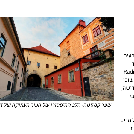
עיר
קשר בין רחוב Radićeva
Gornj), ובתוכו שוכן
ושה,
י
שער קמניטה- הלב ההיסטורי של העיר העתיקה של ז
שנת 1731, ציור של מרים
ת