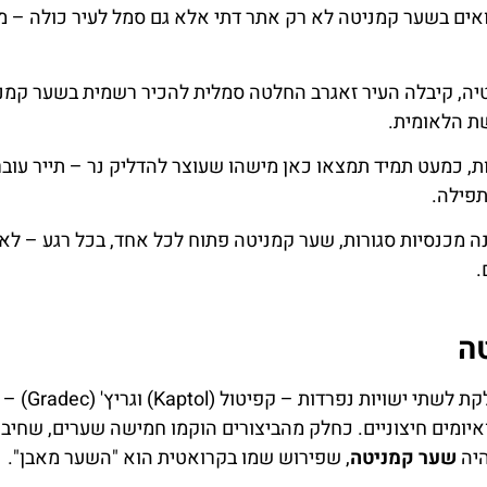
ואים בשער קמניטה לא רק אתר דתי אלא גם סמל לעיר כולה – מ
ות קרואטיה, קיבלה העיר זאגרב החלטה סמלית להכיר רשמית בשער קמנ
ת הלאומית.
, כמעט תמיד תמצאו כאן מישהו שעוצר להדליק נר – תייר עובר
תפילה.
נה מכנסיות סגורות, שער קמניטה פתוח לכל אחד, בכל רגע – לא 
.
ה
במאה ה-13, כאשר זאגרב הייתה עדיין עיר ק
ואיומים חיצוניים. כחלק מהביצורים הוקמו חמישה שערים, שחיברו
היה
שער קמניטה
, שפירוש שמו בקרואטית הוא "השער מאבן".