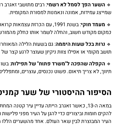
🔹
השער הפך לסמל לא רשמי
: רבים מתושבי זאגרב ר
שמייצג עמידות, אמונה ונאמנות למסורת המקומית.
🔹
מעמד חוקי
: בשנת 1991, עם הכרזת עצמא
כמקום מקודש חשוב, והחלה לשמר אותו כחלק מהמורש
🔹
נרות בכל שעות היממה
: גם בשעות הלילה המאוחרות
תושב מקומי או אפילו צוות ניקיון שעוצר לרגע קצר של 
🔹
הקפלה שהפכה ל"משרד פתוח" של תפילות
: בשו
תיווך, לא צריך תיאום. פשוט נכנסים, עוצרים, ומתפללים
הסיפור ההיסטורי של שער קמניט
להקים חומות וביצורים כדי להגן על העיר מפני פלישות 
העיר המבוצרת לבין שאר העולם. אחד מהשערים הללו 