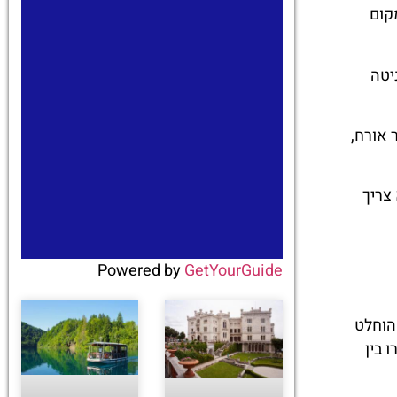
קום
יטה
 אורח,
צריך
Powered by
GetYourGuide
טנה המחולקת לשתי ישויות נפרדות – קפיטול (Kaptol) וגריץ' (Gradec) – הוחלט
 בין