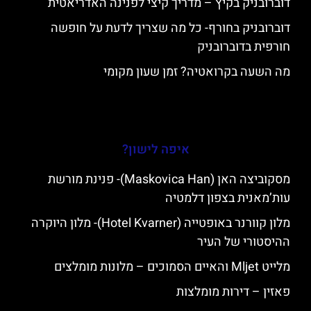
דוברובניק בקיץ – מדריך קיצי לפנינה האדריאטית
דוברובניק בחורף- כל מה שצריך לדעת על חופשה
חורפית בדוברובניק
מה השעה בקרואטיה? זמן שעון מקומי
איפה לישון?
מסקוביצה האן (Maskovica Han)- פנינת מורשת
עות’מאנית בצפון דלמטיה
מלון קוורנר באופטייה (Hotel Kvarner)- מלון היוקרה
ההיסטורי של העיר
מלייט Mljet והאיים הסמוכים – מלונות מומלצים
פאזין – דירות מומלצות