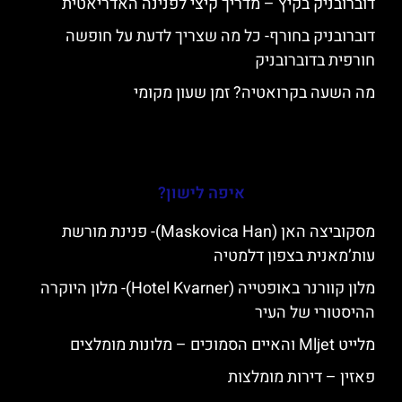
דוברובניק בקיץ – מדריך קיצי לפנינה האדריאטית
דוברובניק בחורף- כל מה שצריך לדעת על חופשה
חורפית בדוברובניק
מה השעה בקרואטיה? זמן שעון מקומי
איפה לישון?
מסקוביצה האן (Maskovica Han)- פנינת מורשת
עות’מאנית בצפון דלמטיה
מלון קוורנר באופטייה (Hotel Kvarner)- מלון היוקרה
ההיסטורי של העיר
מלייט Mljet והאיים הסמוכים – מלונות מומלצים
פאזין – דירות מומלצות