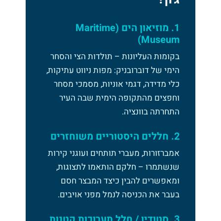
1. מוזיאון הים (Maritime
Museum)
בקומות העליונות – תולדות הצי והסחר
הימי של דוברובניק: מפות ניווט עתיקות,
כלי מדידה, דגמי אוניות, מסמכי מסחר
וחפצים מהתקופה הימית שבה העיר
התחרתה בוונציה.
2. חללים היסטוריים משוחזרים
אמברזורות, מעברי תותחים ועוגני קירות
שנשתמרו – חלקם הותאמו לתצוגות,
ומאפשרים להבין כיצד המבצר חסם
בעבר את הכניסה לנמל מפני אויבים.
3. סטודיו / חלל תערוכות קטנות