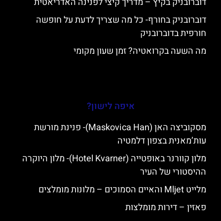
דוברובניק בקיץ – מדריך קיצי לפנינה האדריאטית
דוברובניק בחורף- כל מה שצריך לדעת על חופשה
חורפית בדוברובניק
מה השעה בקרואטיה? זמן שעון מקומי
איפה לישון?
מסקוביצה האן (Maskovica Han)- פנינת מורשת
עות’מאנית בצפון דלמטיה
מלון קוורנר באופטייה (Hotel Kvarner)- מלון היוקרה
ההיסטורי של העיר
מלייט Mljet והאיים הסמוכים – מלונות מומלצים
פאזין – דירות מומלצות