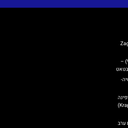
בזאגרב (Zagreb
גלריית וילה בנאץ (Villa Banac) –
בטאט
קרואטיה-
פינה
שם ערב