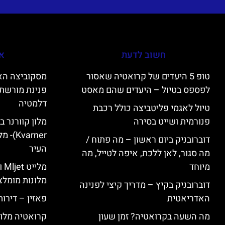
חשוב לדעת
אי
טופ 5 היעדים של קרואטיה שאסור
לפספס בטיול – היעדים שהם מאסט
פנינת מורשת 
דלמטיה
טיול לאגמי פליטביצה כולל רכבת
פנורמית ושייט בסירה
varner
דוברובניק ביום ראשון – מה פתוח /
העיר
מה סגור, לאן ללכת, איפה לטייל, מה
מיוחד
מל
מלונות מומלצ
דוברובניק בקיץ – מדריך קיצי לפנינה
האדריאטית
פאזין – דירו
מה השעה בקרואטיה? זמן שעון
קרואטיה מלונ