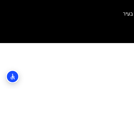
 צ'פיקו (Cipiko Palace) בעיר