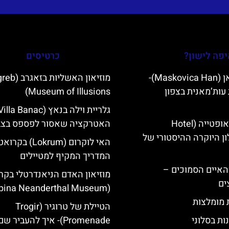
פה לישון?
כרטיסים
מסקוביצה האן (Maskovica Han)-
מוזיאון האשליות 
עות’מאנית בצפון
Museum of Illusions)
מלון קוורנר באופטייה (Hotel
האטרקציה שאסור לפספס בצ
K)- מלון היוקרה ההיסטורי של
האי לוקרום (Lokrum) ב
המדריך המקיף למטיילים
ייט Mljet והאיים הסמוכים –
מוזיאון האדם הניאנדרטלי בקר
ים
(Krapina Neanderthal Museum)
ת מומלצות
הטיילת של טרוגיר (Trogir
ות בסלוני
Promenade)- איך להעביר 