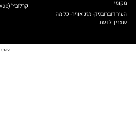
מקומי
קרלובץ' (Karlovac) מלונות מומלצים
העיר דוברובניק- מזג אוויר- כל מה
שצריך לדעת
האתר הי