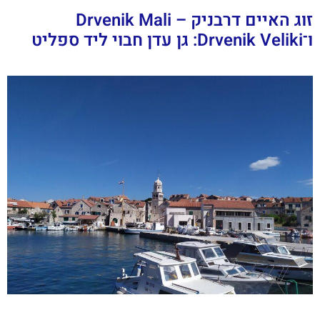
זוג האיים דרבניק – Drvenik Mali
ו־Drvenik Veliki: גן עדן חבוי ליד ספליט