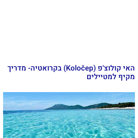
האי קולוצ'פ (Koločep) בקרואטיה- מדריך
מקיף למטיילים