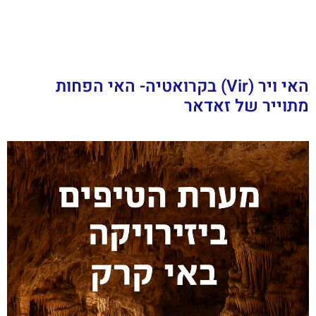
האי ויר (Vir) בקרואטיה- האי הפחות
מתוייר של זאדאר