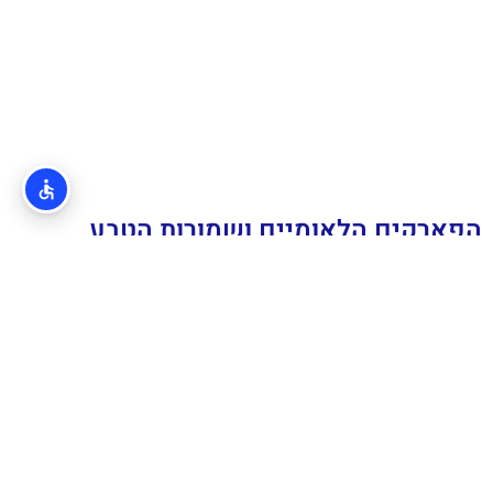
הפארקים הלאומיים ושמורות הטבע
שאסור לפספס בקרואטיה
עזרה עם תכנון החופשה
בקרואטיה?