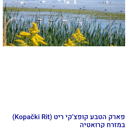
פארק הטבע קופצ’קי ריט (Kopački Rit)
במזרח קרואטיה