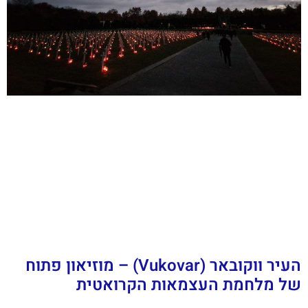
העיר ווקובאר (Vukovar) – מוזיאון פתוח
של מלחמת העצמאות הקרואטית