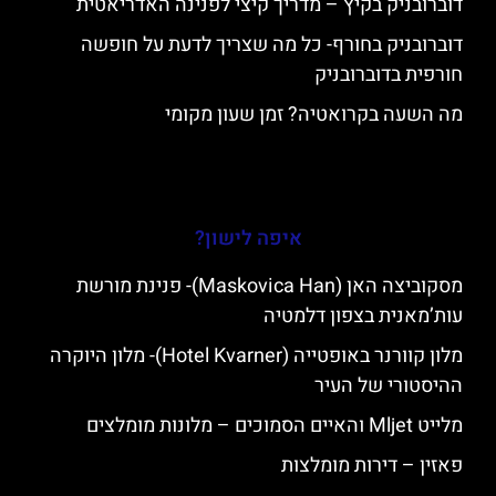
דוברובניק בקיץ – מדריך קיצי לפנינה האדריאטית
דוברובניק בחורף- כל מה שצריך לדעת על חופשה
חורפית בדוברובניק
מה השעה בקרואטיה? זמן שעון מקומי
איפה לישון?
מסקוביצה האן (Maskovica Han)- פנינת מורשת
עות’מאנית בצפון דלמטיה
מלון קוורנר באופטייה (Hotel Kvarner)- מלון היוקרה
ההיסטורי של העיר
מלייט Mljet והאיים הסמוכים – מלונות מומלצים
פאזין – דירות מומלצות