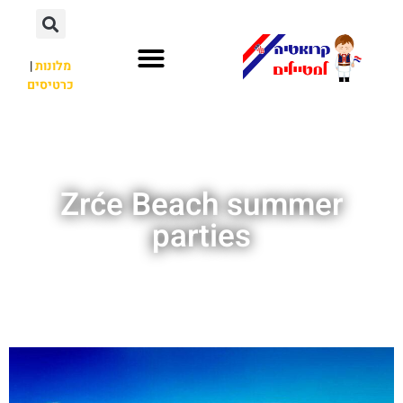
מלונות
|
כרטיסים
השכרת רכב
חשוב לדעת
לא רק קרואטיה
Zrće Beach summer
parties