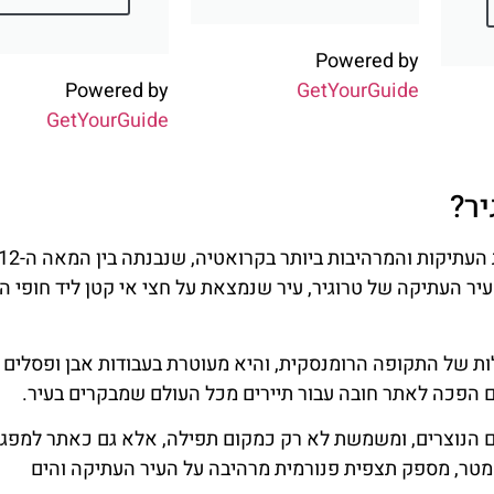
Powered by
Powered by
GetYourGuide
GetYourGuide
ר?
קתדרלת לורנס הקדוש בטרוגיר היא אחת מהקתדרלות העתיקות והמרהיבות ביותר בקרואטיה, שנבנתה בין המ
בלב העיר העתיקה של טרוגיר, עיר שנמצאת על חצי אי קטן ליד חופי ה
ת של התקופה הרומנסקית, והיא מעוטרת בעבודות אבן ופסלים
 הפכה לאתר חובה עבור תיירים מכל העולם שמבקרים בעיר.
 הנוצרים, ומשמשת לא רק כמקום תפילה, אלא גם כאתר למפג
תיים ותרבותיים. המגדל הגבוה שלה, שגובהו מעל 40 מטר, מספק תצפית פנורמית מרהיבה על העיר העתיקה והים