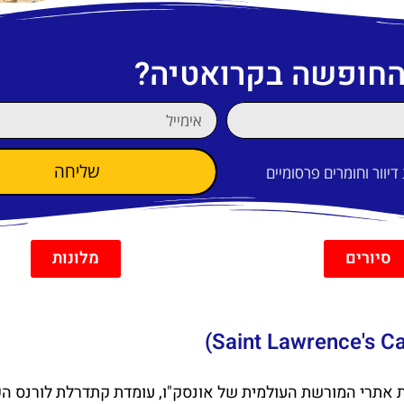
 החופשה בקרואטיה?
שליחה
וור וחומרים פרסומיים
סיורים
מלונות
ת אתרי המורשת העולמית של אונסק"ו, עומדת קתדרלת לורנס ה