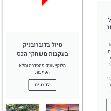
לחצו פה!
ר
טיול בדוברובניק
ת
ת
בעקבות משחקי הכס
ר
הלוקיישנים מהסדרה ומלא
הפתעות
י
לפרטים