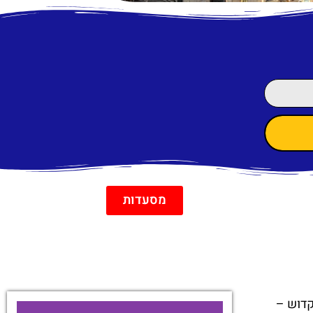
מסעדות
קדוש –