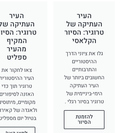
העיר
העיר
העתיקה של
העתיקה של
טרוגיר: הסיור
טרוגיר: הסיו
הקלאסי
המקיף
מהעיר
גלו את ציוני הדרך
ספליט
ההיסטוריים
והתרבותיים
צאו לחקור את
החשובים ביותר של
העיר ההיסטורית
העיר העתיקה
טרוגיר תוך כדי
הימי-ביניימית של
האזנה לסיפורים
טרוגיר בסיור רגלי .
מקומיים, מיתוסים
ולאגדה של קאירו
להזמנת
בטיול יום מספליט
הסיור