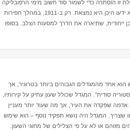
ת זו הוסתרה כדי לשמור סוד חשוב מימי הרפובליקה
של דוברובניק, ובמשך מאות שנים אף לא ידעו היכן היא נמצאת. רק ב-1911, במהלך חפירות
ן ייחודית, שתיארה את הדרך למסעות הצלב. בסופו
הוא אחד מהמגדלים הגבוהים ביותר בטרוגיר, אך
וריה סודית". המגדל שכולל שעון עתיק על קירותיו,
 ה-17 לאחר רעידת אדמה שפקדה את העיר, אך מה שעוד יותר מעניין
 שצריך. המגדל היה נושא תפקיד נוסף – הוא שימש
ים מזוהם או לא על פי הצלילים של מחוגי השעון.