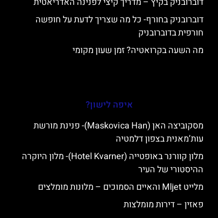
דוברובניק בקיץ – מדריך קיצי לפנינה האדריאטית
דוברובניק בחורף- כל מה שצריך לדעת על חופשה
חורפית בדוברובניק
מה השעה בקרואטיה? זמן שעון מקומי
איפה לישון?
מסקוביצה האן (Maskovica Han)- פנינת מורשת
עות’מאנית בצפון דלמטיה
מלון קוורנר באופטייה (Hotel Kvarner)- מלון היוקרה
ההיסטורי של העיר
מלייט Mljet והאיים הסמוכים – מלונות מומלצים
פאזין – דירות מומלצות