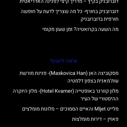
דוברובניק בקיץ – מדריך קיצי לפנינה האדריאטית
דוברובניק בחורף- כל מה שצריך לדעת על חופשה
חורפית בדוברובניק
מה השעה בקרואטיה? זמן שעון מקומי
איפה לישון?
מסקוביצה האן (Maskovica Han)- פנינת מורשת
עות’מאנית בצפון דלמטיה
מלון קוורנר באופטייה (Hotel Kvarner)- מלון היוקרה
ההיסטורי של העיר
מלייט Mljet והאיים הסמוכים – מלונות מומלצים
פאזין – דירות מומלצות