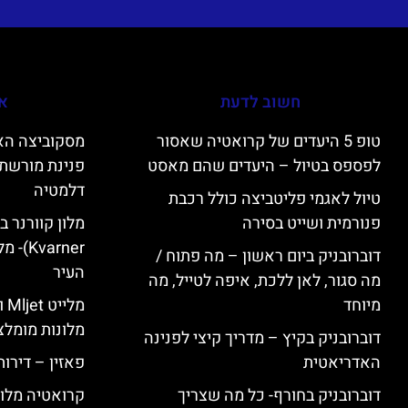
חשוב לדעת
אי
טופ 5 היעדים של קרואטיה שאסור
לפספס בטיול – היעדים שהם מאסט
פנינת מורשת 
דלמטיה
טיול לאגמי פליטביצה כולל רכבת
פנורמית ושייט בסירה
varner
דוברובניק ביום ראשון – מה פתוח /
העיר
מה סגור, לאן ללכת, איפה לטייל, מה
מיוחד
מל
מלונות מומלצ
דוברובניק בקיץ – מדריך קיצי לפנינה
האדריאטית
פאזין – דירו
דוברובניק בחורף- כל מה שצריך
קרואטיה מלונ