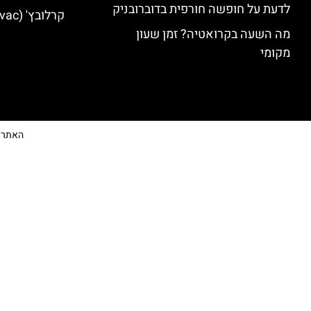
לדעת על חופשה חורפית בדוברובניק
קרלובץ' (Karlovac) מלונות מומלצים
מה השעה בקרואטיה? זמן שעון
מקומי
האתר הי