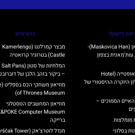
פה לישון?
כרטיסים
מסקוביצה האן (Maskovica Han)-
מבצר קמרלנגו (Kamerlengo
עות’מאנית בצפון
Castle) בטרוגיר קרואטיה
מלון קוורנר באופטייה (Hotel
– ביקור בזהב הלבן של דוברובנ
K)- מלון היוקרה ההיסטורי של
מוזי
of Thrones Museum)
ייט Mljet והאיים הסמוכים –
מוזיאון המחשבים הנוסטלגי
ים
K&POKE Computer Museum
ת מומלצות
ברייקה
ות בסלוני