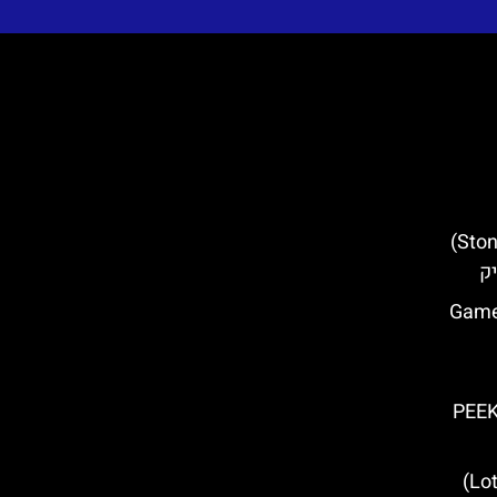
המלחיות של סטון (Ston Salt Pans)
יק
און משחקי הכס בספליט (Game
PEE
מגדל לוטרצ'אק (Lotrščak Tower)