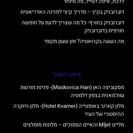
ללכת, איפה לטייל, מה מיוחד
דוברובניק בקיץ – מדריך קיצי לפנינה האדריאטית
דוברובניק בחורף- כל מה שצריך לדעת על חופשה
חורפית בדוברובניק
מה השעה בקרואטיה? זמן שעון מקומי
איפה לישון?
מסקוביצה האן (Maskovica Han)- פנינת מורשת
עות’מאנית בצפון דלמטיה
מלון קוורנר באופטייה (Hotel Kvarner)- מלון היוקרה
ההיסטורי של העיר
מלייט Mljet והאיים הסמוכים – מלונות מומלצים