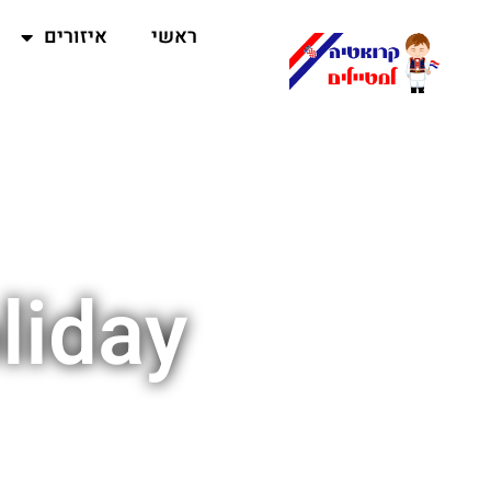
ראשי
איזורים
liday