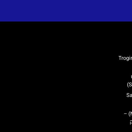
 טרוגיר (Trogir Old
Saint
דרך נפוליאון (Napoleon Road) –