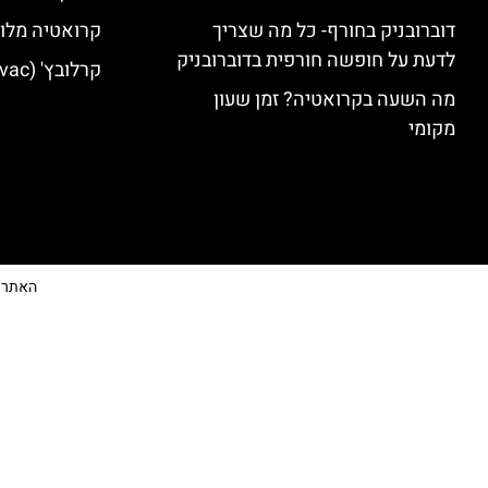
דוברובניק בחורף- כל מה שצריך
קרואטיה מלונ
לדעת על חופשה חורפית בדוברובניק
קרלובץ' (Karlovac) מלונות מומלצים
מה השעה בקרואטיה? זמן שעון
מקומי
האתר הי