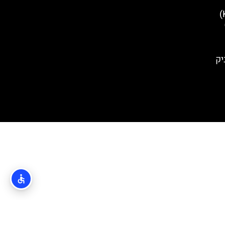
חצי האי קאמניאק (Kamenjak)
יק