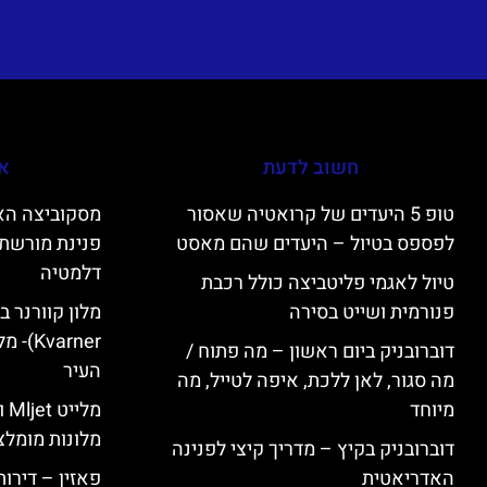
חשוב לדעת
אי
טופ 5 היעדים של קרואטיה שאסור
לפספס בטיול – היעדים שהם מאסט
פנינת מורשת 
דלמטיה
טיול לאגמי פליטביצה כולל רכבת
פנורמית ושייט בסירה
varner
דוברובניק ביום ראשון – מה פתוח /
העיר
מה סגור, לאן ללכת, איפה לטייל, מה
מיוחד
מל
מלונות מומלצ
דוברובניק בקיץ – מדריך קיצי לפנינה
האדריאטית
פאזין – דירו