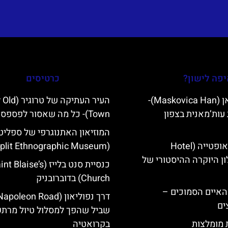
פה לישון?
כרטיסים
מסקוביצה האן (Maskovica Han)-
העיר העתיקה של
עות’מאנית בצפון
Town)- כל מה שאסור לפספס
המוזיאון האתנוגרפי של ספליט
מלון קוורנר באופטייה (Hotel
(Split Ethnographic Museum)
K)- מלון היוקרה ההיסטורי של
כנסיית סנט בלייז ( Blaise’s
Church) בדוברובניק
ייט Mljet והאיים הסמוכים –
ים
שביל שהפך למסלול טיול מרתק
ת מומלצות
בקרואטיה