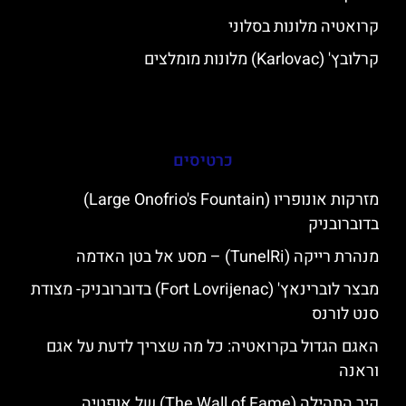
קרואטיה מלונות בסלוני
קרלובץ' (Karlovac) מלונות מומלצים
כרטיסים
מזרקות אונופריו (Large Onofrio's Fountain)
בדוברובניק
מנהרת רייקה (TunelRi) – מסע אל בטן האדמה
מבצר לוברינאץ' (Fort Lovrijenac) בדוברובניק- מצודת
סנט לורנס
האגם הגדול בקרואטיה: כל מה שצריך לדעת על אגם
וראנה
קיר התהילה (The Wall of Fame) של אופטיה