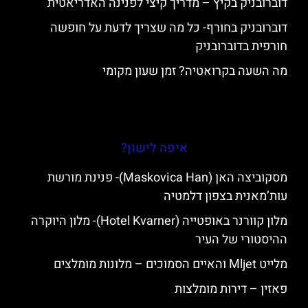
דוברובניק בקיץ – מדריך קיצי לפנינה האדריאטית
דוברובניק בחורף- כל מה שצריך לדעת על חופשה
חורפית בדוברובניק
מה השעה בקרואטיה? זמן שעון מקומי
איפה לישון?
מסקוביצה האן (Maskovica Han)- פנינת מורשת
עות’מאנית בצפון דלמטיה
מלון קוורנר באופטייה (Hotel Kvarner)- מלון היוקרה
ההיסטורי של העיר
מלייט Mljet והאיים הסמוכים – מלונות מומלצים
פאזין – דירות מומלצות