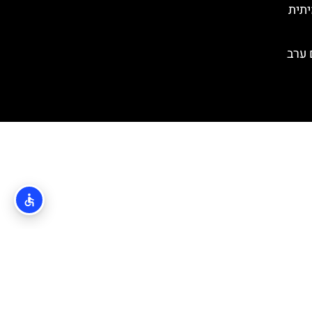
יתית
שם ערב