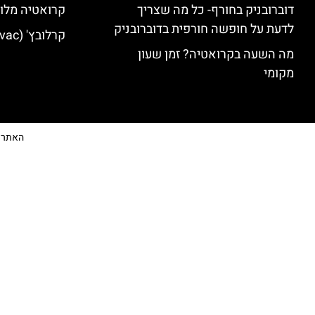
דוברובניק בחורף- כל מה שצריך
קרואטיה מלונ
לדעת על חופשה חורפית בדוברובניק
קרלובץ' (Karlovac) מלונות מומלצים
מה השעה בקרואטיה? זמן שעון
מקומי
האתר הי