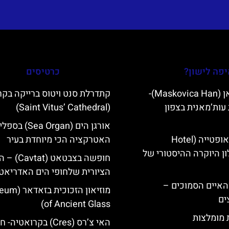
פה לישון?
כרטיסים
מסקוביצה האן (Maskovica Han)-
קתדרלת סנט ויטוס ברייקה בקר
עות’מאנית בצפון
(Saint Vitus’ Cathedral)
אורגן הים (Sea Organ) ב
מלון קוורנר באופטייה (Hotel
האטרקציה הכי מיוחדת בעיר
K)- מלון היוקרה ההיסטורי של
חופשה בצבטאט (
הציורית שלחופי הים האדריאטי
ייט Mljet והאיים הסמוכים –
מוזיאון הזכוכית
ים
of Ancient Glass)
ת מומלצות
האי צ’רס (Cres) בקרואטיה