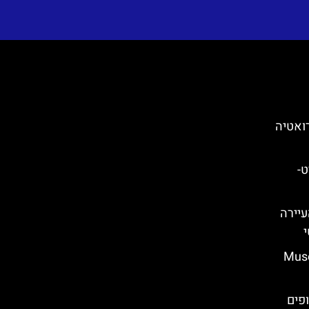
ואטיה
ספליט-
Cavtat) – העיירה
 בזאדאר (Museum
- חופים