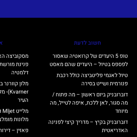
חשוב לדעת
אי
טופ 5 היעדים של קרואטיה שאסור
לפספס בטיול – היעדים שהם מאסט
פנינת מורשת 
דלמטיה
טיול לאגמי פליטביצה כולל רכבת
פנורמית ושייט בסירה
varner
דוברובניק ביום ראשון – מה פתוח /
העיר
מה סגור, לאן ללכת, איפה לטייל, מה
מיוחד
מל
מלונות מומלצ
דוברובניק בקיץ – מדריך קיצי לפנינה
האדריאטית
פאזין – דירו