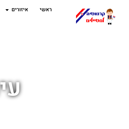
ראשי
איזורים
עי