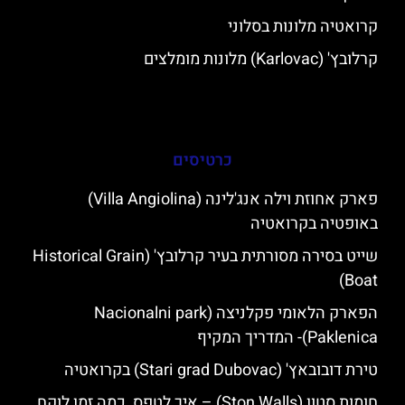
קרואטיה מלונות בסלוני
קרלובץ' (Karlovac) מלונות מומלצים
כרטיסים
פארק אחוזת וילה אנג'לינה (Villa Angiolina)
באופטיה בקרואטיה
שייט בסירה מסורתית בעיר קרלובץ' (Historical Grain
Boat)
הפארק הלאומי פקלניצה (Nacionalni park
Paklenica)- המדריך המקיף
טירת דובובאץ' (Stari grad Dubovac) בקרואטיה
חומות סטון (Ston Walls) – איך לטפס, כמה זמן לוקח