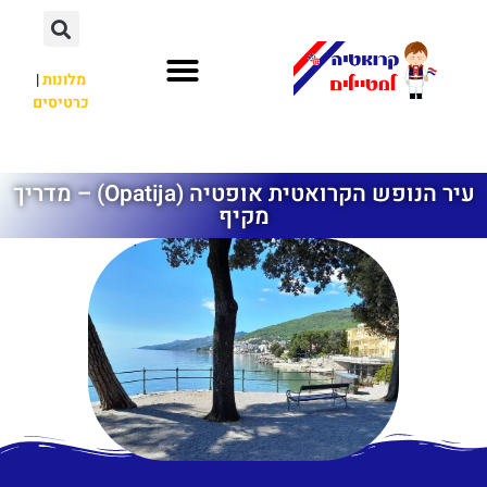
מלונות
|
כרטיסים
השכרת רכב
חשוב לדעת
לא רק קרואטיה
עיר הנופש הקרואטית אופטיה (Opatija) – מדריך
מקיף