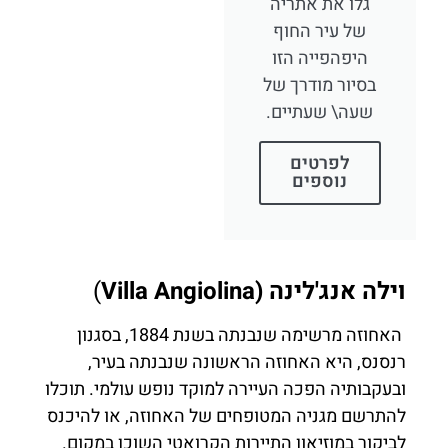
גלו את אתריה
של עיר החוף
היפהפייה הזו
בסיור מודרך של
שעה\ שעתיים.
לפרטים
נוספים
וילה אנג'לינה (Villa Angiolina
)
האחוזה מרשימה שנבנתה בשנת 1884, בסגנון
רנסנס, היא האחוזה הראשונה שנבנתה בעיר,
ובעקבותיה הפכה העיירה למוקד נופש עולמי. תוכלו
להתרשם מגניה המטופחים של האחוזה, או להיכנס
לביקור במוזיאון התיירות הקרואטי השוכן במקום.