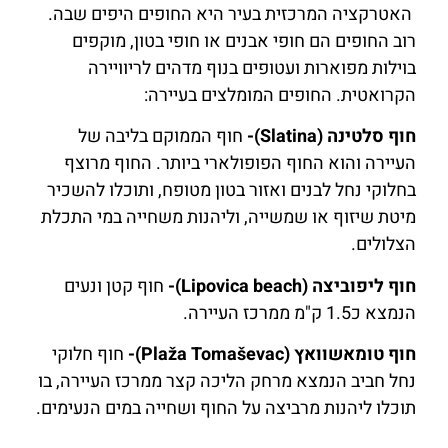
האטרקציה המרכזית בעיר היא החופים היפים שבה.
רוב החופים הם חופי אבנים או חופי בטון, מוקפים
בוילות מפוארות ועטופים בנוף מדהים לריוויירה
הקרואטית. החופים המומלצים בעיירה:
חוף סלטינה (Slatina)-
חוף הממוקם בליבה של
העיירה והוא החוף הפופולארי ביותר. החוף מרוצף
בחלוקי נחל לבנים ואזור בטון מטופח, ותוכלו להשכיר
מיטת שיזוף או שמשייה, וליהנות משחייה במי התכלת
הצלולים.
חוף ליפוביצה (
beach
Lipovica
)-
חוף קטן ונעים
הנמצא כ1.5 ק"מ ממרכז העיירה.
חוף טומאשוואץ (Plaža Tomaševac)-
חוף חלוקי
נחל חביב הנמצא מרחק הליכה קצר ממרכז העיירה, בו
תוכלו ליהנות מרביצה על החוף ושחייה במים הנעימים.