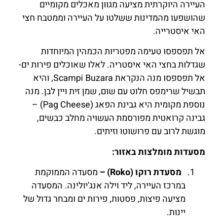
העיירה היוקרתית מציעה מגוון מאכלים מקומיים
שהושפעו מהמדינות ששלטו על העיירה וממטבח חצי
האי איסטרייה.
אל תפספסו טעימה מפטריות הכמהין המיוחדות
שגדלות בחצי האי איסטריה. לאלו שאוכלים פירות ים-
אל תפספסו מנה הנקראת Scampi Buzara, והיא
תבשיל שרימפס חלוט עם שום, שמן זית ויין לבן. מנה
נוספת מקומית היא גבינת הפאג (Pag Cheese) –
גבינה קרואטית מפורסמת העשויה מחלב כבשים,
מוגשת לרוב עם פרושוטו וזיתים.
מסעדות מומלצות באזור:
מסעדת רוקו (Roko) –
מסעדה הממוקמת
במרכז העיירה, ליד וילה אנג'יולינה. המסעדה
מציעה פיצות, פסטות, פירות ים ומבחר גדול של
יינות.