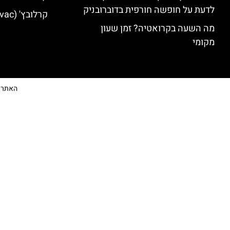
לדעת על חופשה חורפית בדוברובניק
קרלובץ' (Karlovac) מלונות מומלצים
מה השעה בקרואטיה? זמן שעון
מקומי
האתר הי