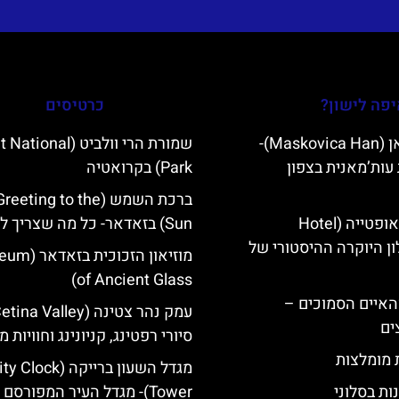
פה לישון?
כרטיסים
מסקוביצה האן (Maskovica Han)-
שמורת הרי וולביט (nal
עות’מאנית בצפון
Park) בקרואטיה
ברכת השמש (eting to the
מלון קוורנר באופטייה (Hotel
Sun) בזאדאר- כל מה שצריך לדעת
K)- מלון היוקרה ההיסטורי של
מוזיאון הזכוכית
of Ancient Glass)
ייט Mljet והאיים הסמוכים –
ים
סיורי רפטינג, קניונינג וחוויות מ
ת מומלצות
מגדל השעון ברייקה ( Clock
ות בסלוני
Tower)- מגדל העיר המפורסם