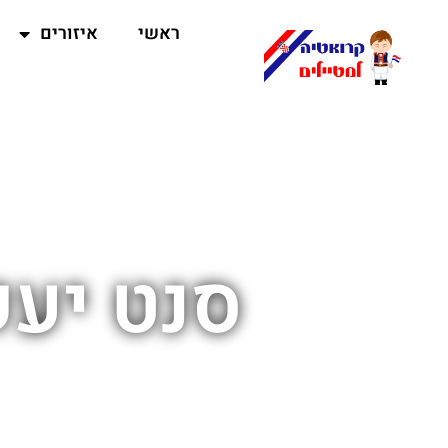
ראשי
איזורים
סנט יעק