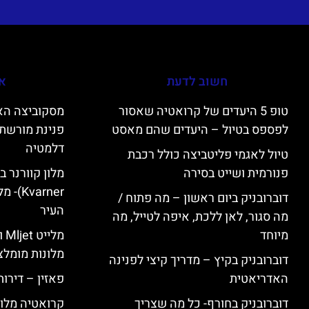
חשוב לדעת
אי
טופ 5 היעדים של קרואטיה שאסור
לפספס בטיול – היעדים שהם מאסט
פנינת מורשת 
דלמטיה
טיול לאגמי פליטביצה כולל רכבת
פנורמית ושייט בסירה
varner
דוברובניק ביום ראשון – מה פתוח /
העיר
מה סגור, לאן ללכת, איפה לטייל, מה
מיוחד
מל
מלונות מומלצ
דוברובניק בקיץ – מדריך קיצי לפנינה
האדריאטית
פאזין – דירו
דוברובניק בחורף- כל מה שצריך
קרואטיה מלונ