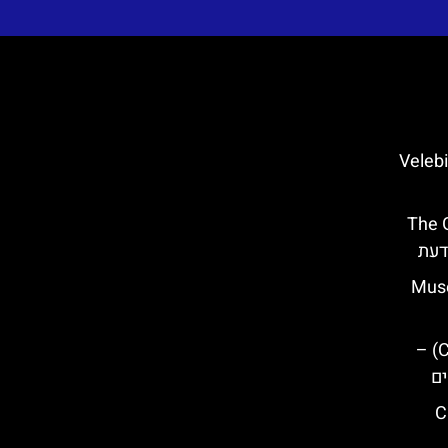
Velebit Natio
The Gre
 בזאדאר (Museum
עמק נהר צטינה (Cetina Valley) –
ים
City