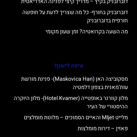
דוברובניק בקיץ – מדריך קיצי לפנינה האדריאטית
דוברובניק בחורף- כל מה שצריך לדעת על חופשה
חורפית בדוברובניק
מה השעה בקרואטיה? זמן שעון מקומי
איפה לישון?
מסקוביצה האן (Maskovica Han)- פנינת מורשת
עות’מאנית בצפון דלמטיה
מלון קוורנר באופטייה (Hotel Kvarner)- מלון היוקרה
ההיסטורי של העיר
מלייט Mljet והאיים הסמוכים – מלונות מומלצים
פאזין – דירות מומלצות