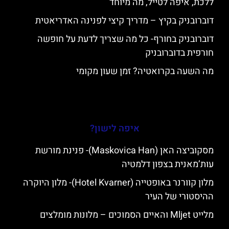
ללכת, איפה לטייל, מה מיוחד
דוברובניק בקיץ – מדריך קיצי לפנינה האדריאטית
דוברובניק בחורף- כל מה שצריך לדעת על חופשה
חורפית בדוברובניק
מה השעה בקרואטיה? זמן שעון מקומי
איפה לישון?
מסקוביצה האן (Maskovica Han)- פנינת מורשת
עות’מאנית בצפון דלמטיה
מלון קוורנר באופטייה (Hotel Kvarner)- מלון היוקרה
ההיסטורי של העיר
מלייט Mljet והאיים הסמוכים – מלונות מומלצים