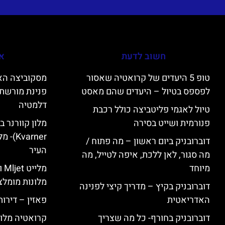
חשוב לדעת
אי
טופ 5 היעדים של קרואטיה שאסור
לפספס בטיול – היעדים שהם מאסט
פנינת מורשת 
דלמטיה
טיול לאגמי פליטביצה כולל רכבת
פנורמית ושייט בסירה
varner
דוברובניק ביום ראשון – מה פתוח /
העיר
מה סגור, לאן ללכת, איפה לטייל, מה
מיוחד
מל
מלונות מומלצ
דוברובניק בקיץ – מדריך קיצי לפנינה
האדריאטית
פאזין – דירו
דוברובניק בחורף- כל מה שצריך
קרואטיה מלונ