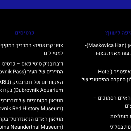
פה לישון?
כרטיסים
מסקוביצה האן (Maskovica Han)-
צפון קרואטיה- המדריך המקיף
עות’מאנית בצפון
למטיילים
דוברובניק סיטי פאס – כרטיס
מלון קוורנר באופטייה (Hotel
התיירים של העיר (Dubrovnik Pass)
K)- מלון היוקרה ההיסטורי של
האקווריום של ד
Dubrovnik Aquarium) בקרואטיה
ייט Mljet והאיים הסמוכים –
מוזיאון הקומוניזם של דוברובני
ים
(Dubrovnik Red History Museum)
ת מומלצות
מוזיאון האדם הניאנדרטלי בקר
ות בסלוני
(Krapina Neanderthal Museum)