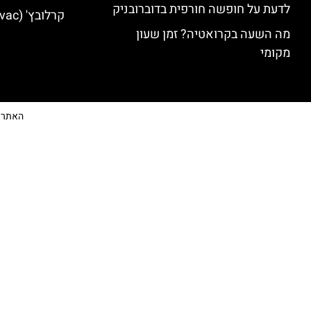
לדעת על חופשה חורפית בדוברובניק
קרלובץ' (Karlovac) מלונות מומלצים
מה השעה בקרואטיה? זמן שעון
מקומי
האתר הי