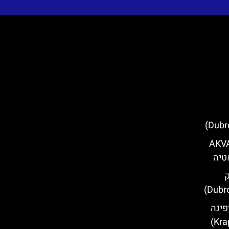
וברובניק (AKVARIJ
ק
פינה