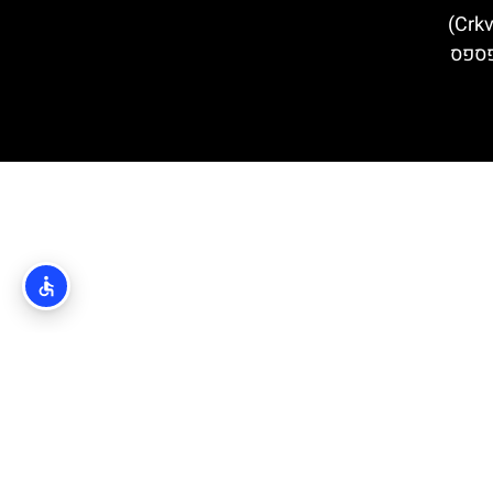
כנסיית סנט בלייז (Crkva sv. Vlaha)
פספס