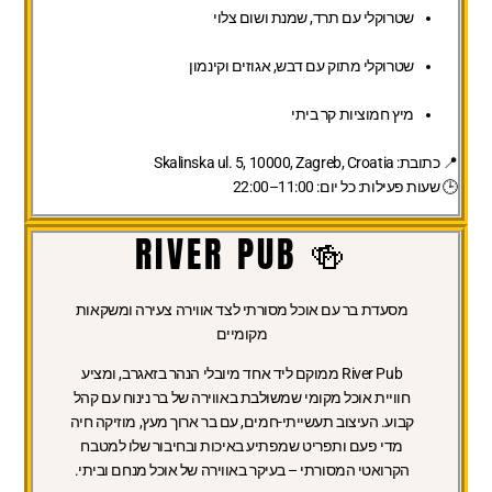
שטרוקלי עם תרד, שמנת ושום צלוי
שטרוקלי מתוק עם דבש, אגוזים וקינמון
מיץ חמוציות קר ביתי
📍
כתובת:
Skalinska ul. 5, 10000, Zagreb, Croatia
🕒
שעות פעילות:
כל יום: 11:00–22:00
🍻 RIVER PUB
מסעדת בר עם אוכל מסורתי לצד אווירה צעירה ומשקאות
מקומיים
River Pub ממוקם ליד אחד מיובלי הנהר בזאגרב, ומציע
חוויית אוכל מקומי שמשולבת באווירה של בר נינוח עם קהל
קבוע. העיצוב תעשייתי-חמים, עם בר ארוך מעץ, מוזיקה חיה
מדי פעם ותפריט שמפתיע באיכות ובחיבור שלו למטבח
הקרואטי המסורתי – בעיקר באווירה של אוכל מנחם וביתי.