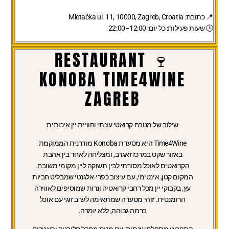
📍
כתובת:
Mletačka ul. 11, 10000, Zagreb, Croatia
🕒
שעות פעילות:
כל יום: 12:00–22:00
🍷 RESTAURANT
KONOBA TIME4WINE
ZAGREB
שילוב של מטבח קרואטי עונתי וחוויית יין איכותית
Time4Wine היא מסעדת Konoba מודרנית הממוקמת
באזור שקט במרכז זאגרב, ומצליחה לאחד בין אהבת
הקרואטים לאוכל מסורתי לבין תשוקה ליין מקומי משובח.
המקום קטן, אינטימי, עם עיצוב כפרי-אלגנטי שמבליט חביות
עץ, בקבוקי יין מכל רחבי קרואטיה ונרות שמוסיפים לאווירה
הרומנטית. זוהי מסעדה שמתאימה לערב זוגי עם אוכל
ברמה גבוהה, ללא יומרה.