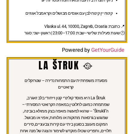
קינוח יין קינוח לבן עם אגסים מבושלים וקראמבל אגוזים
📍
כתובת:
Vlaska ul. 44, 10000, Zagreb, Croatia
🕒
שעות פעילות:
שלישי–שבת: 17:00–23:00 | ראשון–שני: סגור
Powered by
GetYourGuide
🥘 LA ŠTRUK
מסעדה משפחתית עם התמחות נדירה – שטרוקלים
קרואטיים
La Štruk היא מוסד קולינרי קטן וייחודי בלב זאגרב,
שמתמחה כמעט לחלוטין במאפה הקרואטי המסורתי –
ה"Štrukli" – שהוא למעשה מאפה בצק ממולא בגבינה,
שמוגש בגרסאות מתוקות או מלוחות, אפוי או מבושל.
המקום מעוצב בסגנון ביתי עם קירות צבעוניים, סירים
תלויים, ותפריט שכולו מוקדש לשימור והצגה של מנה אחת