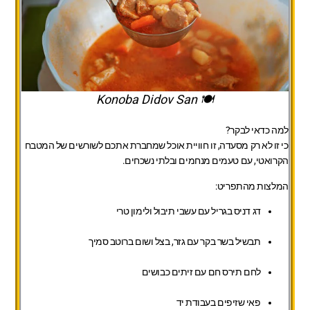
🍽️ Konoba Didov San
למה כדאי לבקר?
כי זו לא רק מסעדה, זו חוויית אוכל שמחברת אתכם לשורשים של המטבח
הקרואטי, עם טעמים מנחמים ובלתי נשכחים.
המלצות מהתפריט:
דג דניס בגריל עם עשבי תיבול ולימון טרי
תבשיל בשר בקר עם גזר, בצל ושום ברוטב סמיך
לחם תירס חם עם זיתים כבושים
פאי שזיפים בעבודת יד