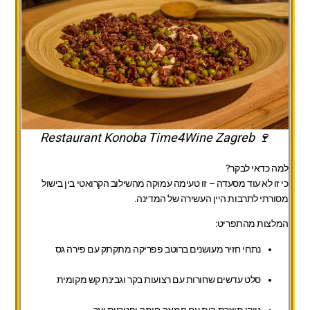
🍷 Restaurant Konoba Time4Wine Zagreb
למה כדאי לבקר?
כי זו לא עוד מסעדה – זו טעימה עמוקה מהשילוב הקרואטי בין בישול
מסורתי לתרבות היין העשירה של המדינה.
המלצות מהתפריט:
נתחי חזיר מעושנים ברוטב פפריקה מתקתק עם פירה גס
סלט עדשים שחורות עם רצועות בקר וגבינת קש מקומית
ניוקי תוצרת בית עם חמאה חומה ופטריות יער