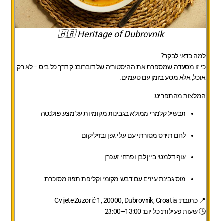
🇭🇷 Heritage of Dubrovnik
למה כדאי לבקר?
כי זו מסעדה שמספרת את ההיסטוריה של דוברובניק דרך כל ביס – לא רק
אוכל, אלא מסע בזמן עם טעמים.
המלצות מהתפריט:
תבשיל קלמרי ממולא בגבינות מקומיות על מצע פולנטה
לחם תירס מסורתי עם עלי גפן ובזיליקום
עוף דלמטי ביין לבן ופרחי זעפרן
מוס גבינת עיזים עם דבש מקומי וקליפת תפוז מסוכרת
📍
כתובת:
Cvijete Zuzorić 1, 20000, Dubrovnik, Croatia
🕒
שעות פעילות:
כל יום: 13:00–23:00