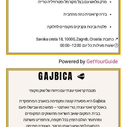
מרק גולאש עם בצל מקורמל ופטרוזיליה טרייה
בירה קרואטית כהה מהחבית
פלטת גבינות ונקניקים מקומיים לחלוקה
📍
כתובת:
Savska cesta 18, 10000, Zagreb, Croatia
🕒
שעות פעילות:
כל יום: 12:00–00:00
Powered by
GetYourGuide
🥩 GAJBICA
מטבח קרואטי עונתי עם ניחוח של שוק מקומי
Gajbica היא מסעדה קטנה ומקסימה בזאגרב המתמקדת
באוכל קרואטי עונתי, טרי ואותנטי – ממש כמו שבישלו פעם
בבית. המקום שואב השראה מהשווקים המקומיים
ומהחומר הגלם הזמין בכל תקופה, והתפריט משתנה
בהתאם למה שיש באותו הבוקר. האווירה חמימה,