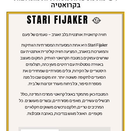
בקרואטיה
🥘 STARI FIJAKER
חוויה קרואטית אותנטית בלב זאגרב – טעמים של פעם
Stari Fijaker היא אחת המסעדות המסורתיות הוותיקות
והמוערכות בזאגרב, המציעה חוויה קולינרית אותנטית עם
שורשים עמוקים במטבח הקרואטי הוותיק. המקום מעוצב
באווירה נוסטלגית עם רהיטים מעץ כהה, תצלומים
היסטוריים על הקירות, וכלים מסורתיים שמחזירים את
הסועדים לתקופה פשוטה יותר. זהו מקום שבו כל מנה
מספרת סיפור, וכל ניחוח מעורר זכרונות של בית.
המטבח כאן מתמקד באוכל קרואטי ממרכז המדינה, כולל
תבשילים עשירים, מאפים מסורתיים, ובשרים מעושנים. כל
המרכיבים טריים, חלקם נרכשים משווקים חקלאיים
מקומיים. האוכל מוגש בנדיבות, באהבה וסבלנות.