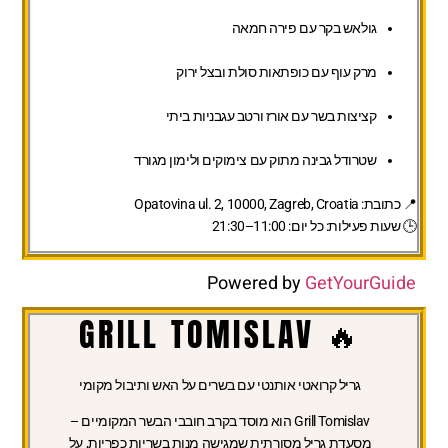
גולאש בקר עם פירה חמאה
מרק עוף עם כופתאות סולת ובצל ירוק
קציצות בשר עם אורז ורטב עגבניות ביתי
שטרודל גבינה מתוק עם צימוקים ולימון מגורד
📍
כתובת:
Opatovina ul. 2, 10000, Zagreb, Croatia
🕒
שעות פעילות:
כל יום: 11:00–21:30
Powered by
GetYourGuide
🔥 GRILL TOMISLAV
גריל קרואטי אותנטי עם בשרים על האש ותיבול מקומי
Grill Tomislav הוא מוסד בקרב חובבי הבשר המקומיים –
מסעדת גריל מסורתית שמגישה מנות בשריות כפריות, על