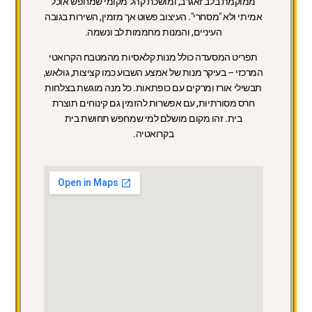
ממוקמת בלב זאגרב, ומושכת קהל מקומי שמחפש אוכל
אמיתי ולא "מסחרי". העיצוב פשוט אך מזמין, השירות בגובה
העיניים, והמנות מחממות לב ונשמה.
תפריט המסעדה כולל מנות קלאסיות מהמטבח הקרואטי
המרכזי – בעיקר מנות של אמצע השבוע כמו קציצות, גולאש,
תבשילי אורז ומרקים עם כופתאות. כל מנה מוגשת בצלחות
חרס מסורתיות, עם אפשרות להזמין גם קינוחים תוצרת
בית. זהו מקום מושלם למי שמחפש תחושת בית
בקרואטיה.