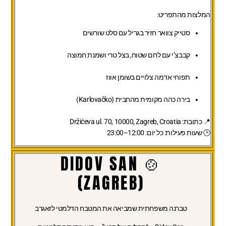
המלצות מהתפריט:
סטייק צוואר חזיר בגריל עם סלט שורשים
קבבצ’י עם לחם שטוח, בצל טרי ושמנת חמוצה
תפוחי אדמה צלויים בשומן אווז
בירה כהה מקומית מהחבית (Karlovačko)
📍
כתובת:
Držićeva ul. 70, 10000, Zagreb, Croatia
🕒
שעות פעילות:
כל יום: 12:00–23:00
🍲 DIDOV SAN
(ZAGREB)
טברנה משפחתית שמביאה את המטבח הדלמטי לזאגרב