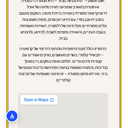
Didov San – “החלום של סבא” – היא מסעדה דלמטית
אותנטית בזאגרב שמציעה חוויה מלאה של אוכל
דרום-קרואטי מסורתי באווירה ביתית וחמה. המקום מעוצב
כמו בית אבן כפרי, עם רהיטי עץ גסים, מפות משובצות
וכלים מסורתיים מכל פינה של דלמטיה. השירות משפחתי,
בגובה העיניים, והאווירה מזמינה לשבת, להירגע, ולהרגיש
בבית.
התפריט כולל מנות טיפוסיות מהחוף הדרומי של קרואטיה
– תבשילי קלמרי, בשרים מעושנים, מרקים עשירים עם
קטניות ודגים טריים. הלחם נאפה במקום, היין נשפך
בנדיבות, והמנות מוגשות בגישה המדגישה נדיבות וטעם של
בית. זוהי לא סתם מסעדה – זה סיפור משפחתי של זכרונות
קולינריים.