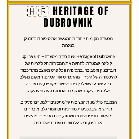
🇭🇷 HERITAGE OF
DUBROVNIK
מסעדה מקומית ייחודית המגישה את סיפור דוברובניק
בצלחת
Heritage of Dubrovnik אינה סתם מסעדה – היא פרויקט
קולינרי שמטרתו להחיות את המסורות הקולינריות של
דוברובניק והסביבה. במסעדה זו כל פרט מעוצב מתוך כבוד
להיסטוריה של העיר – מהתפריט ועד הכלים. המקום משלב
בין עיצוב עכשווי לבין פרטי עיצוב מקוריים, עם אווירה
אלגנטית ושקטה שמזמינה ארוחה רגועה ומעמיקה.
המטבח כולל מנות הנשענות על מתכונים דלמטיים עתיקים,
תוך שימוש בטכניקות מודרניות ובחומרי גלם מובחרים
מהאזור. תפריט עונתי משתנה, יינות מקומיים מהאיים
הקרובים, ודגש על חוויית טעם רב-שכבתית.