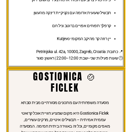
תבשיל שעועית אדומה עם נקניקיית דינקה מהעשן
קרפלך תפוחים אפויים ברוטב וניל חם
יין רוזה קר מהיקב המקומי Kutjevo
📍
כתובת:
Petrinjska ul. 42a, 10000, Zagreb, Croatia
🕒
שעות פעילות:
שני–שבת: 12:00–22:00 | ראשון: סגור
🍲 GOSTIONICA
FICLEK
מסעדה משפחתית עם מתכונים מסורתיים מבית סבתא
Gostionica Ficlek היא מקום שמציע חוויית אוכל קרואטי
עממית אמיתית – תבשילים איטיים, מרקים עשירים,
מאפים מקומיים, וכל זה באווירה ביתית חמימה. המסעדה