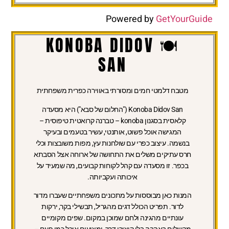
Powered by
GetYourGuide
🍽️ KONOBA DIDOV
SAN
מטבח דלמטי חמים ומסורתי באווירה כפרית משפחתית
Konoba Didov San ("החלום של סבא") היא מסעדה
קלאסית בסגנון konoba – טברנה קרואטית טיפוסית –
המגישה אוכל פשוט, אותנטי, עשיר בטעמים ובעיקר
בנשמה. עיצוב כפרי עם שולחנות עץ, מפות משובצות וכלי
חרס עתיקים משלים את התחושה של ארוחה אצל הסבתא
בכפר. זו מסעדה עם קהל לקוחות קבועים, מה שמעיד על
איכותה ועקביותה.
המנות כאן מבוססות על מתכונים משפחתיים שעברו מדור
לדור. תפריט הכולל דגים מהגריל, תבשילי בקר, ירקות
עונתיים מהגינה ולחם שמוכן במקום. שפים מקומיים