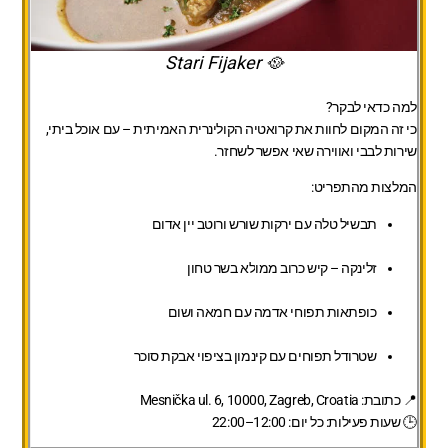
🥘 Stari Fijaker
למה כדאי לבקר?
כי זה המקום לחוות את קרואטיה הקולינרית האמיתית – עם אוכל ביתי,
שירות לבבי ואווירה שאי אפשר לשחזר.
המלצות מהתפריט:
תבשיל טלה עם ירקות שורש ורוטב יין אדום
זלינקה – קיש כרוב ממולא בשר טחון
כופתאות תפוחי אדמה עם חמאה ושום
שטרודל תפוחים עם קינמון בציפוי אבקת סוכר
📍
כתובת:
Mesnička ul. 6, 10000, Zagreb, Croatia
🕒
שעות פעילות:
כל יום: 12:00–22:00