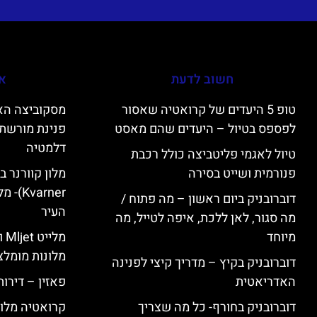
חשוב לדעת
אי
טופ 5 היעדים של קרואטיה שאסור
לפספס בטיול – היעדים שהם מאסט
פנינת מורשת 
דלמטיה
טיול לאגמי פליטביצה כולל רכבת
פנורמית ושייט בסירה
varner
דוברובניק ביום ראשון – מה פתוח /
העיר
מה סגור, לאן ללכת, איפה לטייל, מה
מיוחד
מל
מלונות מומלצ
דוברובניק בקיץ – מדריך קיצי לפנינה
האדריאטית
פאזין – דירו
דוברובניק בחורף- כל מה שצריך
קרואטיה מלונ