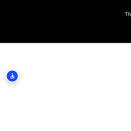
הבארות בזאדאר (The