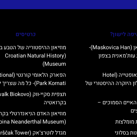
פה לישון?
כרטיסים
מסקוביצה האן (Maskovica Han)-
מוזיאון ההיסטוריה של הטבע ב
עות’מאנית בצפון
(Croatian Natural History
Museum)
מלון קוורנר באופטייה (Hotel
הפארק הלאומי קורנטי
K)- מלון היוקרה ההיסטורי של
Park Kornati)- כל מה שצריך לדעת
ייט Mljet והאיים הסמוכים –
בקרואטיה
ים
מוזיאון האדם הניאנדרטלי בקר
ת מומלצות
(Krapina Neanderthal Museum)
ות בסלוני