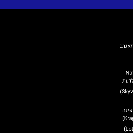
זאגרב
 (National
תצפית סקיי-ווק (Skywalk Biokovo)
פינה
מגדל לוטרצ'אק (Lotrščak Tower)