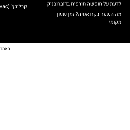
לדעת על חופשה חורפית בדוברובניק
קרלובץ' (Karlovac) מלונות מומלצים
מה השעה בקרואטיה? זמן שעון
מקומי
האתר הי