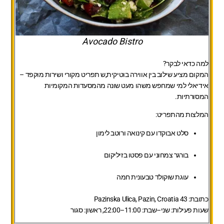
Avocado Bistro
למה כדאי לבקר?
המקום מציע שילוב בין אווירה בוטיקית,ש תפריט מקורי ושירות מוקפד –
אידיאלי למי שמחפש משהו מעט שונה מהמסעדות המקומיות
המסורתיות.
המלצות מהתפריט:
סלט אבוקדו עם קינואה ורוטב לימון
בורגר צמחוני עם פסטו בזיליקום
עוגת שוקולד טבעונית חמה
כתובת:
43 Pazinska Ulica, Pazin, Croatia
שעות פעילות:
שני–שבת: 11:00–22:00, ראשון: סגור