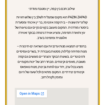
שילוב חכם בין קפה, יין ומטבח מודרני
PAZIN ZAPAD הוא מקום שמצליח לשלב בין שלוש חוויות
קולינריות שונות – בית קפה אינטימי, בר יין איכותי ומסעדת
ביסטרו מודרנית. המקום מעוצב בקווים נקיים עם נגיעות של
עץ ותאורה חמימה, ומציע אווירה נינוחה בבוקר ואווירה
אלגנטית ומזמינה בערב.
בתפריט תמצאו מנות עדכניות עם השראה ים-תיכונית –
מנות פתיחה קלילות, פסטות בעבודת יד, בשרים עסיסיים
ודגים טריים. בשעות הבוקר והצהריים מוגשים גם קפה
משובח, מאפים וקינוחים. מבחר רחב של יינות מקומיים
מוצע בכל ערב, יחד עם לוחות גבינות, מנות טאפאס
וקינוחים יצירתיים. המקום מתאים לכל שעה של היום
ומזמין לקהל רחב.