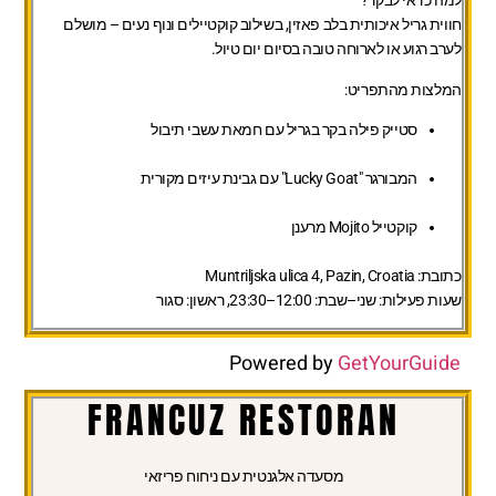
למה כדאי לבקר?
חווית גריל איכותית בלב פאזין, בשילוב קוקטיילים ונוף נעים – מושלם
לערב רגוע או לארוחה טובה בסיום יום טיול.
המלצות מהתפריט:
סטייק פילה בקר בגריל עם חמאת עשבי תיבול
המבורגר "Lucky Goat" עם גבינת עיזים מקורית
קוקטייל Mojito מרענן
כתובת:
Muntriljska ulica 4, Pazin, Croatia
שעות פעילות:
שני–שבת: 12:00–23:30, ראשון: סגור
Powered by
GetYourGuide
FRANCUZ RESTORAN
מסעדה אלגנטית עם ניחוח פריזאי