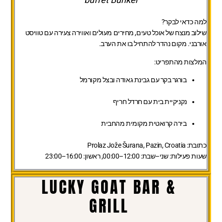
buffet Bunker
למה כדאי לבקר?
שילוב מנצח של אוכל טעים, מחירים מעולים ואווירה צעירה עם טוויסט
אורבני. מקום נהדר להתחיל בו את הערב.
המלצות מהתפריט:
בורגר בקר עם גבינת גאודה ובצל מקורמל
נקניקיית בית עם חרדל חריף
בירה קרואטית מקומית מהחבית
כתובת:
Prolaz Jože Šurana, Pazin, Croatia
שעות פעילות:
שני–שבת: 12:00–00:00, ראשון: 16:00–23:00
LUCKY GOAT BAR &
GRILL