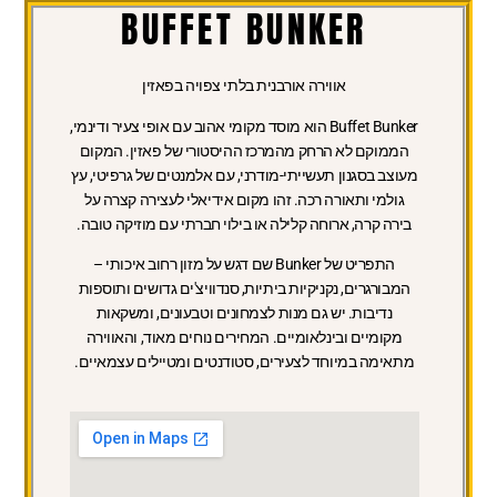
BUFFET BUNKER
אווירה אורבנית בלתי צפויה בפאזין
Buffet Bunker הוא מוסד מקומי אהוב עם אופי צעיר ודינמי,
הממוקם לא הרחק מהמרכז ההיסטורי של פאזין. המקום
מעוצב בסגנון תעשייתי-מודרני, עם אלמנטים של גרפיטי, עץ
גולמי ותאורה רכה. זהו מקום אידיאלי לעצירה קצרה על
בירה קרה, ארוחה קלילה או בילוי חברתי עם מוזיקה טובה.
התפריט של Bunker שם דגש על מזון רחוב איכותי –
המבורגרים, נקניקיות ביתיות, סנדוויצ'ים גדושים ותוספות
נדיבות. יש גם מנות לצמחונים וטבעונים, ומשקאות
מקומיים ובינלאומיים. המחירים נוחים מאוד, והאווירה
מתאימה במיוחד לצעירים, סטודנטים ומטיילים עצמאיים.