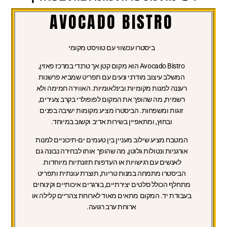
AVOCADO BISTRO
ביסטרו עכשווי עם טוויסט מקומי
Avocado Bistro הוא מקום קטן אך טרנדי במרכז פאזין,
המשלב עיצוב מודרני ונעים עם תפריט שמביא פרשנות
רעננה למנות מקומיות ובינלאומיות. האווירה חמימה ולא
רשמית, מה שהופך את המקום לפופולרי בקרב צעירים,
זוגות ומשפחות. הביסטרו מציע מקומות ישיבה בפנים
ובחוץ, ומתאפיין בשירות אדיב וקשוב במיוחד.
המטבח מציע שילוב מעניין בין טעמים ים-תיכוניים למנות
אורגניות ונטולות גלוטן, מה שהופך אותו לבחירה נבונה גם
לאנשים עם רגישויות או העדפות תזונתיות מיוחדות.
הביסטרו מתמחה במנות טריות, תוצרת עונתית ותפריט
מתחלף הכולל סלטים יצירתיים, בורגרים איכותיים וקינוחים
בעבודת יד. המקום מתאים מאוד לארוחת צהריים קלילה או
ארוחת ערב רגועה.