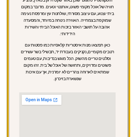
Bistro "Pod lipom" שוכן באזור שקט וירוק בפאזין, ומציע
חוויה של אוכל מקומי פשוט, אותנטי וטעים. מדובר במקום
ביתי וצנוע, עם עיצוב מסורתי, שולחנות עץ ומרפסת נעימה
שמוקפת בצמחייה. האווירה נינוחה במיוחד, והמסעדה
אהובה על תושבי האזור בזכות האוכל הביתי והשירות
הידידותי.
כאן תמצאו מנות איסטריות קלאסיות כמו פסטות עם
רטבים מקומיים, נקניקים בעבודת יד, תבשילי בשר עשירים
וסלטים טריים מהשוק. הכל מוגש בנדיבות, עם טעמים
פשוטים ומדויקים, ותחושה של אוכל של בית. זהו מקום
שמתאים לארוחה צהריים לא יומרנית, אך עם איכות
שנשארת בזיכרון.