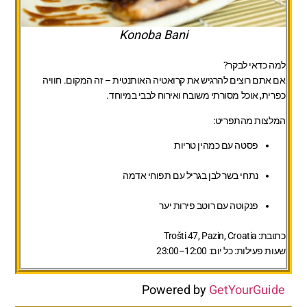
Konoba Bani
למה כדאי לבקר?
אם אתם רוצים להרגיש את קרואטיה האותנטית – זה המקום. חוויה
כפרית, אוכל מסורתי משובח ואירוח לבבי במיוחד.
המלצות מהתפריט:
פסטה עם כמהין טריות
נתחי בשר לבן בגריל עם תפוחי אדמה
פנקוטה עם רוטב פירות יער
כתובת:
Trošti 47, Pazin, Croatia
שעות פעילות:
כל יום: 12:00–23:00
Powered by
GetYourGuide