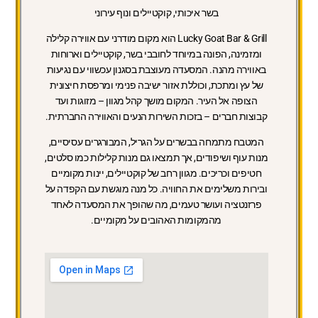
בשר איכותי, קוקטיילים ונוף עירוני
Lucky Goat Bar & Grill הוא מקום מודרני עם אווירה קלילה
ומזמינה, הפונה במיוחד לחובבי בשר, קוקטיילים וארוחות
באווירה מהנה. המסעדה מעוצבת בסגנון עכשווי עם נגיעות
של עץ ומתכת, וכוללת אזור ישיבה פנימי ומרפסת חיצונית
הצופה אל העיר. המקום מושך קהל מגוון – מזוגות ועד
קבוצות חברים – בזכות השירות הנעים והאווירה החברתית.
המטבח מתמחה בבשרים על הגריל, המבורגרים עסיסיים,
מנות עוף ושיפודים, אך תמצאו גם מנות קלילות כמו סלטים,
חטיפים וכריכים. מגוון רחב של קוקטיילים, יינות מקומיים
ובירות משלימים את החוויה. כל מנה מוגשת עם הקפדה על
פרזנטציה ועושר טעמים, מה שהופך את המסעדה לאחד
מהמקומות האהובים על מקומיים.