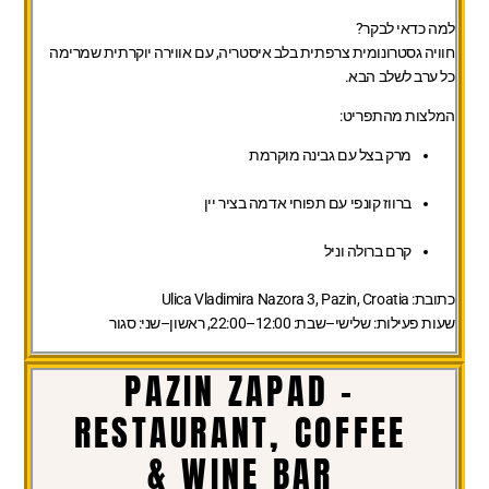
למה כדאי לבקר?
חוויה גסטרונומית צרפתית בלב איסטריה, עם אווירה יוקרתית שמרימה
כל ערב לשלב הבא.
המלצות מהתפריט:
מרק בצל עם גבינה מוקרמת
ברווז קונפי עם תפוחי אדמה בציר יין
קרם ברולה וניל
כתובת:
Ulica Vladimira Nazora 3, Pazin, Croatia
שעות פעילות:
שלישי–שבת: 12:00–22:00, ראשון–שני: סגור
PAZIN ZAPAD –
RESTAURANT, COFFEE
& WINE BAR