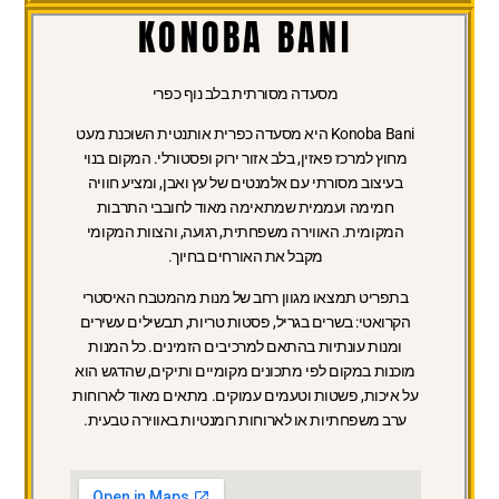
KONOBA BANI
מסעדה מסורתית בלב נוף כפרי
Konoba Bani היא מסעדה כפרית אותנטית השוכנת מעט
מחוץ למרכז פאזין, בלב אזור ירוק ופסטורלי. המקום בנוי
בעיצוב מסורתי עם אלמנטים של עץ ואבן, ומציע חוויה
חמימה ועממית שמתאימה מאוד לחובבי התרבות
המקומית. האווירה משפחתית, רגועה, והצוות המקומי
מקבל את האורחים בחיוך.
בתפריט תמצאו מגוון רחב של מנות מהמטבח האיסטרי
הקרואטי: בשרים בגריל, פסטות טריות, תבשילים עשירים
ומנות עונתיות בהתאם למרכיבים הזמינים. כל המנות
מוכנות במקום לפי מתכונים מקומיים ותיקים, שהדגש הוא
על איכות, פשטות וטעמים עמוקים. מתאים מאוד לארוחות
ערב משפחתיות או לארוחות רומנטיות באווירה טבעית.