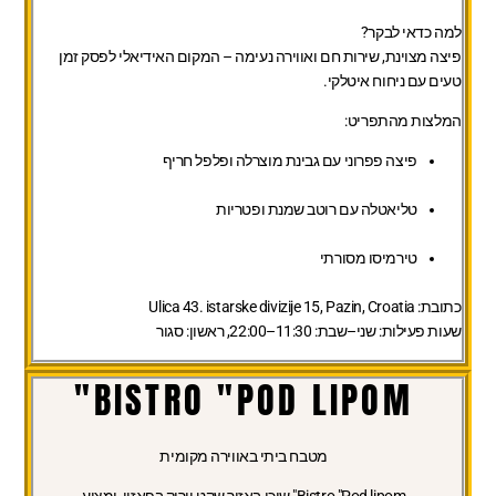
למה כדאי לבקר?
פיצה מצוינת, שירות חם ואווירה נעימה – המקום האידיאלי לפסק זמן
טעים עם ניחוח איטלקי.
המלצות מהתפריט:
פיצה פפרוני עם גבינת מוצרלה ופלפל חריף
טליאטלה עם רוטב שמנת ופטריות
טירמיסו מסורתי
כתובת:
Ulica 43. istarske divizije 15, Pazin, Croatia
שעות פעילות:
שני–שבת: 11:30–22:00, ראשון: סגור
BISTRO "POD LIPOM"
מטבח ביתי באווירה מקומית