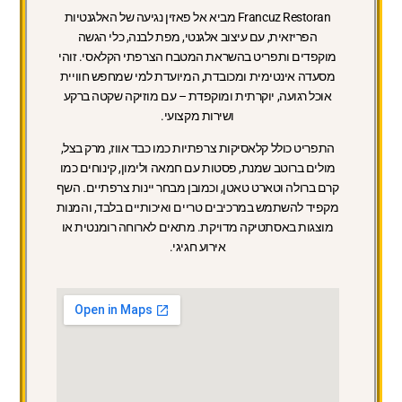
Francuz Restoran מביא אל פאזין נגיעה של האלגנטיות
הפריזאית, עם עיצוב אלגנטי, מפת לבנה, כלי הגשה
מוקפדים ותפריט בהשראת המטבח הצרפתי הקלאסי. זוהי
מסעדה אינטימית ומכובדת, המיועדת למי שמחפש חוויית
אוכל רגועה, יוקרתית ומוקפדת – עם מוזיקה שקטה ברקע
ושירות מקצועי.
התפריט כולל קלאסיקות צרפתיות כמו כבד אווז, מרק בצל,
מולים ברוטב שמנת, פסטות עם חמאה ולימון, קינוחים כמו
קרם ברולה וטארט טאטן, וכמובן מבחר יינות צרפתיים. השף
מקפיד להשתמש במרכיבים טריים ואיכותיים בלבד, והמנות
מוצגות באסתטיקה מדויקת. מתאים לארוחה רומנטית או
אירוע חגיגי.