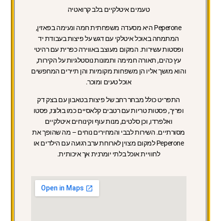
טעמים איטלקיים בלב קרואטיה
Peperone היא מסעדה משפחתית חמה ונעימה בפאזין,
המתמחה באוכל איטלקי עם דגש על פיצות בעבודת יד
ופסטות עשירות. המקום מעוצב באווירה כפרית עם רהיטי
עץ כהים, תאורה חמימה ותמונות נוסטלגיות על הקירות,
והוא מושך אליו הן משפחות מקומיות והן תיירים המחפשים
אוכל טעים ומוכר.
התפריט כולל מבחר רחב של פיצות בטאבון עם בצק דק
ופריך, פסטות טריות עם רטבים קלאסיים כמו בולונז, פסטו
ואלפרדו, וכן סלטים, מנות עוף וקינוחים איטלקיים
מסורתיים. השירות לבבי והמחירים נוחים – מה שהופך את
Peperone למקום מצוין לארוחת ערב רגועה עם הילדים או
לחוויית אוכל בלתי יומרנית אך איכותית.