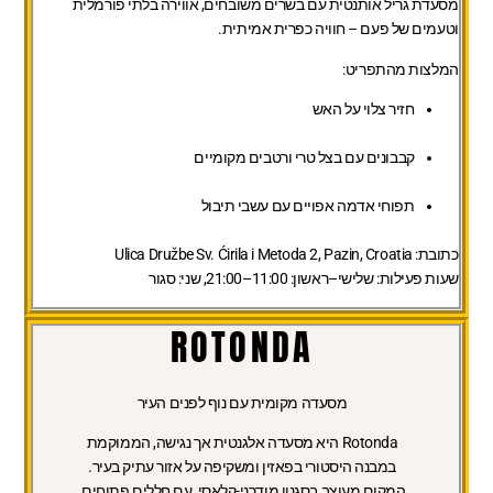
מסעדת גריל אותנטית עם בשרים משובחים, אווירה בלתי פורמלית
וטעמים של פעם – חוויה כפרית אמיתית.
המלצות מהתפריט:
חזיר צלוי על האש
קבבונים עם בצל טרי ורטבים מקומיים
תפוחי אדמה אפויים עם עשבי תיבול
כתובת:
Ulica Družbe Sv. Ćirila i Metoda 2, Pazin, Croatia
שעות פעילות:
שלישי–ראשון: 11:00–21:00, שני: סגור
ROTONDA
מסעדה מקומית עם נוף לפנים העיר
Rotonda היא מסעדה אלגנטית אך נגישה, הממוקמת
במבנה היסטורי בפאזין ומשקיפה על אזור עתיק בעיר.
המקום מעוצב בסגנון מודרני-קלאסי, עם חללים פתוחים,