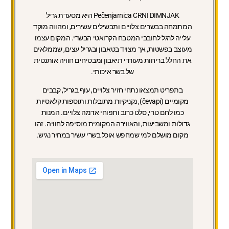
Pečenjarnica CRNI DIMNJAK היא מסעדת גריל
המתמחה בבשרים צלויים ותבשילים עשירים, ומהווה מוקד
עלייה לרגל לחובבי המטבח הקרואטי הבשרי. המקום עצמו
מעוצב בפשטות, אך מצויד בטאבון ובגריל עצים, שממלאים
את החלל בריחות מעוררי תיאבון ומבטיחים חוויה אותנטית
של בשר איכותי.
בתפריט תמצאו נתחי חזיר צלויים, עוף בגריל, קבבים
מקומיים (čevapi), נקניקיות מתובלות ותוספות קלאסיות
כמו לחם טרי, סלט כרוב ותפוחי אדמה צלויים. המנות
גדולות ומשביעות, והאווירה המקומית מוסיפה לחוויה. זהו
מקום מושלם למי שמחפש אוכל בשרי עשיר במחיר נגיש.