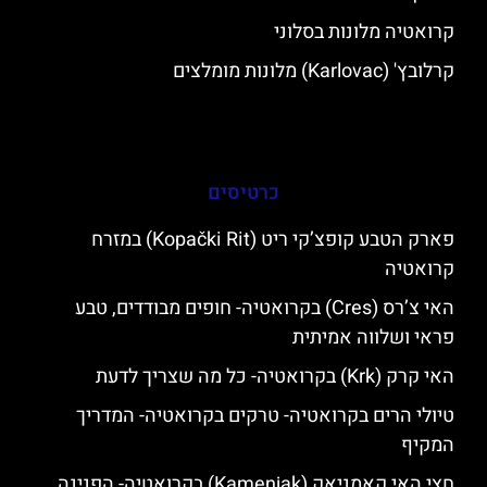
קרואטיה מלונות בסלוני
קרלובץ' (Karlovac) מלונות מומלצים
כרטיסים
פארק הטבע קופצ’קי ריט (Kopački Rit) במזרח
קרואטיה
האי צ’רס (Cres) בקרואטיה- חופים מבודדים, טבע
פראי ושלווה אמיתית
האי קרק (Krk) בקרואטיה- כל מה שצריך לדעת
טיולי הרים בקרואטיה- טרקים בקרואטיה- המדריך
המקיף
חצי האי קאמניאק (Kamenjak) בקרואטיה- הפנינה