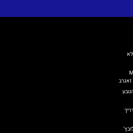
לא
Med
הטבע
 מדריך
ובץ'