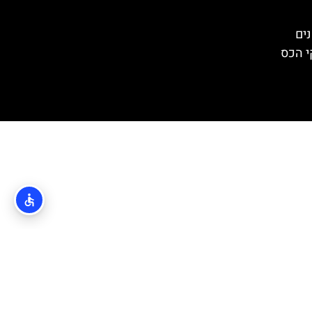
ים
י הכס