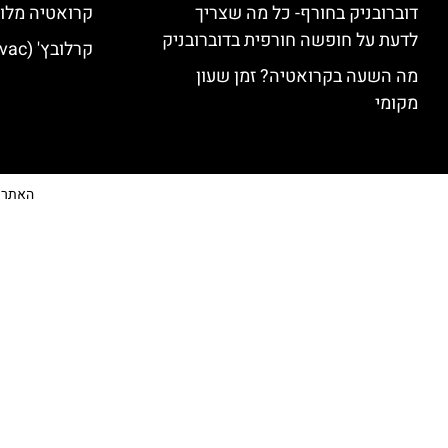
דוברובניק בחורף- כל מה שצריך
קרואטיה מלונ
לדעת על חופשה חורפית בדוברובניק
קרלובץ' (Karlovac) מלונות מומלצים
מה השעה בקרואטיה? זמן שעון
מקומי
האתר הי