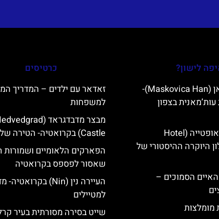
פה לישון?
כרטיסים
מסקוביצה האן (Maskovica Han)-
זאדאר עם ילדים – המדריך המ
עות’מאנית בצפון
למשפחות
מבצר מדבדגראד (vedgrad
מלון קוורנר באופטייה (Hotel
Castle) בקרואטיה- הטירה של זאגרב
K)- מלון היוקרה ההיסטורי של
הפארקים הלאומיים ושמורות 
שאסור לפספס בקרואטיה
ייט Mljet והאיים הסמוכים –
העיירה נין (Nin) בקרואטיה-
ים
למטיילים
ת מומלצות
שייט בסירה מסורתית בעיר קרל