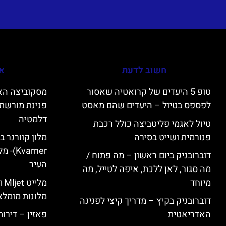
חשוב לדעת
אי
טופ 5 היעדים של קרואטיה שאסור
לפספס בטיול – היעדים שהם מאסט
פנינת מורשת 
דלמטיה
טיול לאגמי פליטביצה כולל רכבת
פנורמית ושייט בסירה
varner
דוברובניק ביום ראשון – מה פתוח /
העיר
מה סגור, לאן ללכת, איפה לטייל, מה
מיוחד
מל
מלונות מומלצ
דוברובניק בקיץ – מדריך קיצי לפנינה
האדריאטית
פאזין – דירו