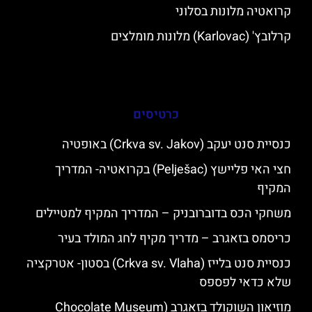
קרואטיה מלונות בסלוני
קרלובץ' (Karlovac) מלונות מומלצים
כרטיסים
כנסיית סנט יעקב (Crkva sv. Jakov) באופטיה
חצי האי פליישץ (Pelješac) בקרואטיה- המדריך
המקיף
משחקי הכס בדוברובניק – המדריך המקיף למטיילים
כריסמס בזאגרב – מדריך מקיף לחג המולד בעיר
כנסיית סנט בלייז (Crkva sv. Vlaha) בסטון- אטרקציה
שלא כדאי לפספס
מוזיאון השוקולד בזאגרב (Chocolate Museum