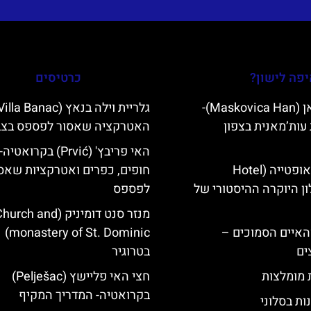
פה לישון?
כרטיסים
מסקוביצה האן (Maskovica Han)-
עות’מאנית בצפון
האטרקציה שאסור לפספס בצ
האי פריבץ' (Prvić) בקרואטיה-
מלון קוורנר באופטייה (Hotel
חופים, כפרים ואטרקציות שאס
K)- מלון היוקרה ההיסטורי של
לפספס
מנזר סנט דומיניק (urch and
ייט Mljet והאיים הסמוכים –
monastery of St. Dominic)
ים
בטרוגיר
ת מומלצות
חצי האי פליישץ (Pelješac)
בקרואטיה- המדריך המקיף
ות בסלוני