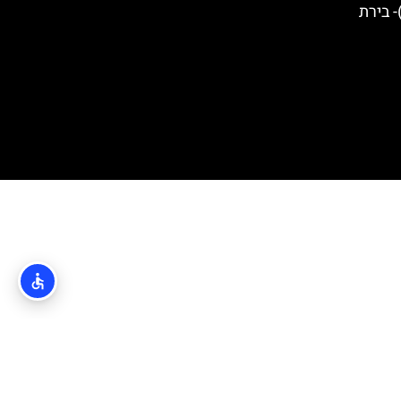
יירה מאלי סטון (Mali Ston)- בירת