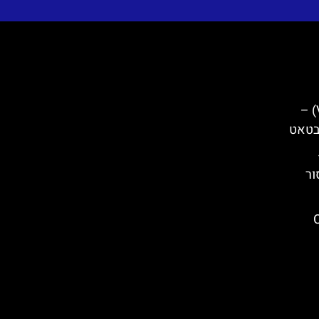
גלריית וילה בנאץ (Villa Banac) –
בטאט
ור
Ch