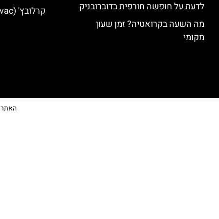
לדעת על חופשה חורפית בדוברובניק
קרלובץ' (Karlovac) מלונות מומלצים
מה השעה בקרואטיה? זמן שעון
מקומי
האתר הי