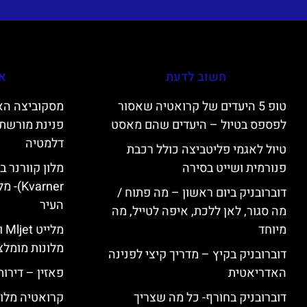
חשוב לדעת
אי
טופ 5 היעדים של קרואטיה שאסור
לפספס בטיול – היעדים שהם מאסט
פנינת מורשת 
דלמטיה
טיול לאגמי פליטביצה כולל רכבת
פנורמית ושייט בסירה
varner
דוברובניק ביום ראשון – מה פתוח /
העיר
מה סגור, לאן ללכת, איפה לטייל, מה
מיוחד
מל
מלונות מומלצ
דוברובניק בקיץ – מדריך קיצי לפנינה
האדריאטית
פאזין – דירו
דוברובניק בחורף- כל מה שצריך
קרואטיה מלונ